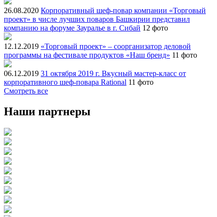
26.08.2020
Корпоративный шеф-повар компании «Торговый
проект» в числе лучших поваров Башкирии представил
компанию на форуме Зауралье в г. Сибай
12 фото
12.12.2019
«Торговый проект» – соорганизатор деловой
программы на фестивале продуктов «Наш бренд»
11 фото
06.12.2019
31 октября 2019 г. Вкусный мастер-класс от
корпоративного шеф-повара Rational
11 фото
Смотреть все
Наши партнеры