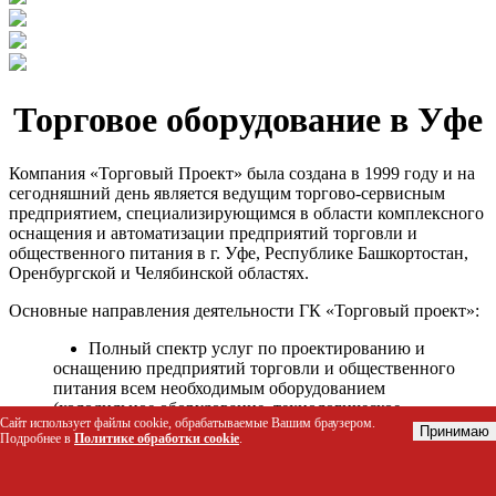
Торговое оборудование в Уфе
Компания «Торговый Проект» была создана в 1999 году и на
сегодняшний день является ведущим торгово-сервисным
предприятием, специализирующимся в области комплексного
оснащения и автоматизации предприятий торговли и
общественного питания в г. Уфе, Республике Башкортостан,
Оренбургской и Челябинской областях.
Основные направления деятельности ГК «Торговый проект»:
Полный спектр услуг по проектированию и
оснащению предприятий торговли и общественного
питания всем необходимым оборудованием
(холодильное оборудование, технологическое
Сайт использует файлы cookie, обрабатываемые Вашим браузером.
оборудование, стеллажное оборудование и т.д.);
Принимаю
Подробнее в
Политике обработки cookie
.
Автоматизация торговых процессов и внедрения
программных продуктов;
Гарантийное и послегарантийное сервисное