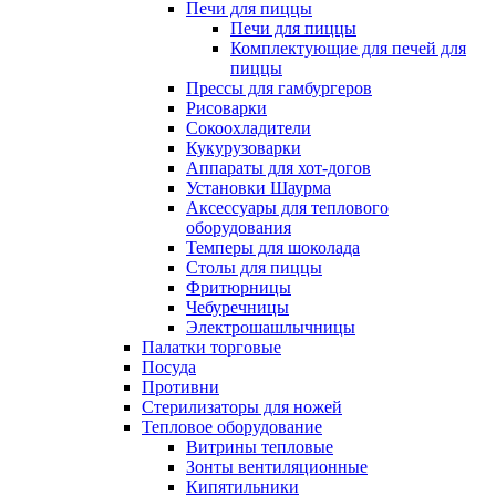
Печи для пиццы
Печи для пиццы
Комплектующие для печей для
пиццы
Прессы для гамбургеров
Рисоварки
Сокоохладители
Кукурузоварки
Аппараты для хот-догов
Установки Шаурма
Аксессуары для теплового
оборудования
Темперы для шоколада
Столы для пиццы
Фритюрницы
Чебуречницы
Электрошашлычницы
Палатки торговые
Посуда
Противни
Стерилизаторы для ножей
Тепловое оборудование
Витрины тепловые
Зонты вентиляционные
Кипятильники