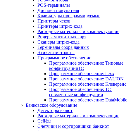
POS-терминалы
Дисплеи покупателя
Клавиатуры программируемые
Принтеры чеков
Принтеры штрих-кода
Расходные материалы и комплектующие
Ридеры магнитных карт
Сканеры штрих-кода
Терминалы сбора данных
Этикет-пистолеты
Программное обеспечение
Программное обеспечение: Типовые
конфигруации1С
Программное обеспечение: ilexx
Программное обеспечение: DALION
Программное обеспечение: Клеверенс
Программное обеспечение: 1С-
совместные конфигруации
Программное обеспечение: DataMobile
Банковское оборудование
Детекторы валют
Расходные материалы и комплектующие
Сейфы
Счетчики и сортировщики банкнот