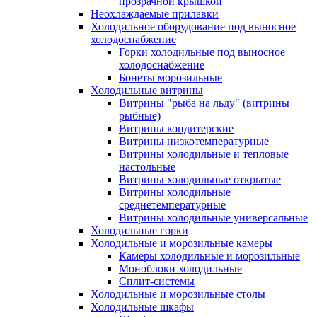
прозрачной крышкой
Неохлаждаемые прилавки
Холодильное оборудование под выносное
холодоснабжение
Горки холодильные под выносное
холодоснабжение
Бонеты морозильные
Холодильные витрины
Витрины "рыба на льду" (витрины
рыбные)
Витрины кондитерские
Витрины низкотемпературные
Витрины холодильные и тепловые
настольные
Витрины холодильные открытые
Витрины холодильные
среднетемпературные
Витрины холодильные универсальные
Холодильные горки
Холодильные и морозильные камеры
Камеры холодильные и морозильные
Моноблоки холодильные
Сплит-системы
Холодильные и морозильные столы
Холодильные шкафы