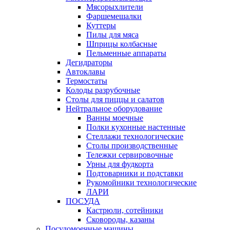
Мясорыхлители
Фаршемешалки
Куттеры
Пилы для мяса
Шприцы колбасные
Пельменные аппараты
Дегидраторы
Автоклавы
Термостаты
Колоды разрубочные
Столы для пиццы и салатов
Нейтральное оборудование
Ванны моечные
Полки кухонные настенные
Стеллажи технологические
Столы производственные
Тележки сервировочные
Урны для фудкорта
Подтоварники и подставки
Рукомойники технологические
ЛАРИ
ПОСУДА
Кастрюли, сотейники
Сковороды, казаны
Посудомоечные машины