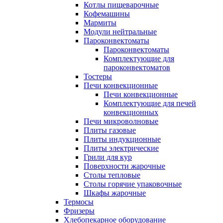
Котлы пищеварочные
Кофемашины
Мармиты
Модули нейтральные
Пароконвектоматы
Пароконвектоматы
Комплектующие для
пароконвектоматов
Тостеры
Печи конвекционные
Печи конвекционные
Комплектующие для печей
конвекционных
Печи микроволновые
Плиты газовые
Плиты индукционные
Плиты электрические
Грили для кур
Поверхности жарочные
Столы тепловые
Столы горячие упаковочные
Шкафы жарочные
Термосы
Фризеры
Хлебопекарное оборудование