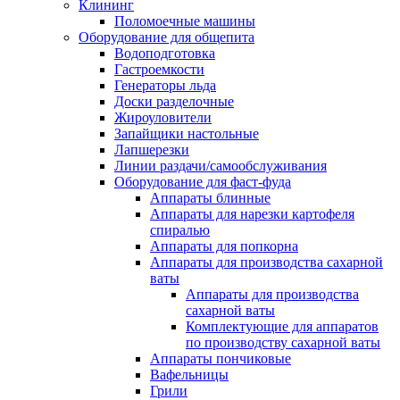
Клининг
Поломоечные машины
Оборудование для общепита
Водоподготовка
Гастроемкости
Генераторы льда
Доски разделочные
Жироуловители
Запайщики настольные
Лапшерезки
Линии раздачи/самообслуживания
Оборудование для фаст-фуда
Аппараты блинные
Аппараты для нарезки картофеля
спиралью
Аппараты для попкорна
Аппараты для производства сахарной
ваты
Аппараты для производства
сахарной ваты
Комплектующие для аппаратов
по производству сахарной ваты
Аппараты пончиковые
Вафельницы
Грили