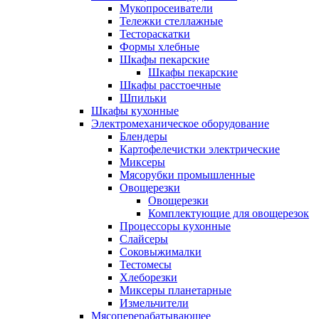
Мукопросеиватели
Тележки стеллажные
Тестораскатки
Формы хлебные
Шкафы пекарские
Шкафы пекарские
Шкафы расстоечные
Шпильки
Шкафы кухонные
Электромеханическое оборудование
Блендеры
Картофелечистки электрические
Миксеры
Мясорубки промышленные
Овощерезки
Овощерезки
Комплектующие для овощерезок
Процессоры кухонные
Слайсеры
Соковыжималки
Тестомесы
Хлеборезки
Миксеры планетарные
Измельчители
Мясоперерабатывающее