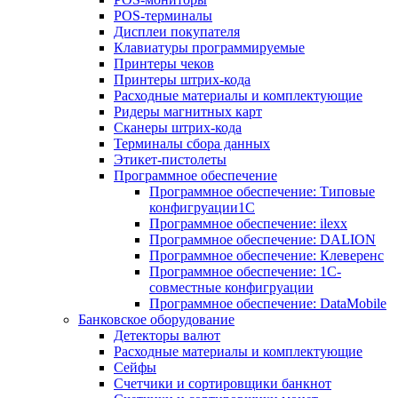
POS-терминалы
Дисплеи покупателя
Клавиатуры программируемые
Принтеры чеков
Принтеры штрих-кода
Расходные материалы и комплектующие
Ридеры магнитных карт
Сканеры штрих-кода
Терминалы сбора данных
Этикет-пистолеты
Программное обеспечение
Программное обеспечение: Типовые
конфигруации1С
Программное обеспечение: ilexx
Программное обеспечение: DALION
Программное обеспечение: Клеверенс
Программное обеспечение: 1С-
совместные конфигруации
Программное обеспечение: DataMobile
Банковское оборудование
Детекторы валют
Расходные материалы и комплектующие
Сейфы
Счетчики и сортировщики банкнот