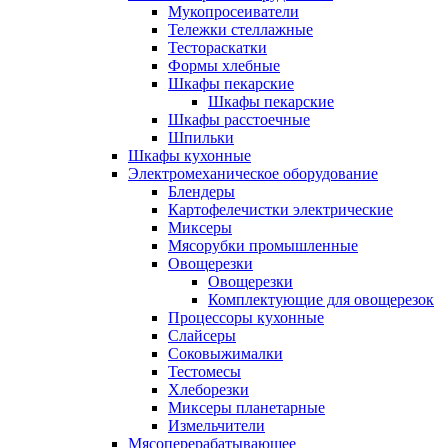
Мукопросеиватели
Тележки стеллажные
Тестораскатки
Формы хлебные
Шкафы пекарские
Шкафы пекарские
Шкафы расстоечные
Шпильки
Шкафы кухонные
Электромеханическое оборудование
Блендеры
Картофелечистки электрические
Миксеры
Мясорубки промышленные
Овощерезки
Овощерезки
Комплектующие для овощерезок
Процессоры кухонные
Слайсеры
Соковыжималки
Тестомесы
Хлеборезки
Миксеры планетарные
Измельчители
Мясоперерабатывающее