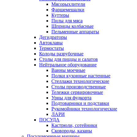
Мясорыхлители
Фаршемешалки
Куттеры
Пилы для мяса
Шприцы колбасные
Пельменные аппараты
Дегидраторы
Автоклавы
Термостаты
Колоды разрубочные
Столы для пиццы и салатов
Нейтральное оборудование
Ванны моечные
Полки кухонные настенные
Стеллажи технологические
Столы производственные
Тележки сервировочные
Урны для фудкорта
Подтоварники и подставки
Рукомойники технологические
ЛАРИ
ПОСУДА
Кастрюли, сотейники
Сковороды, казаны
Посудомоечные машины