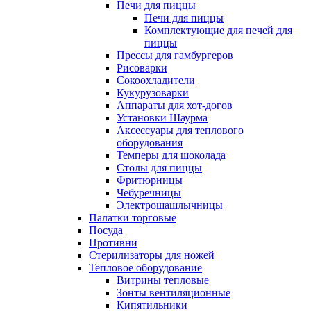
Печи для пиццы
Печи для пиццы
Комплектующие для печей для
пиццы
Прессы для гамбургеров
Рисоварки
Сокоохладители
Кукурузоварки
Аппараты для хот-догов
Установки Шаурма
Аксессуары для теплового
оборудования
Темперы для шоколада
Столы для пиццы
Фритюрницы
Чебуречницы
Электрошашлычницы
Палатки торговые
Посуда
Противни
Стерилизаторы для ножей
Тепловое оборудование
Витрины тепловые
Зонты вентиляционные
Кипятильники