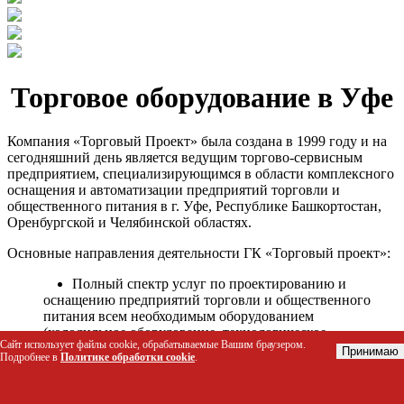
Торговое оборудование в Уфе
Компания «Торговый Проект» была создана в 1999 году и на
сегодняшний день является ведущим торгово-сервисным
предприятием, специализирующимся в области комплексного
оснащения и автоматизации предприятий торговли и
общественного питания в г. Уфе, Республике Башкортостан,
Оренбургской и Челябинской областях.
Основные направления деятельности ГК «Торговый проект»:
Полный спектр услуг по проектированию и
оснащению предприятий торговли и общественного
питания всем необходимым оборудованием
(холодильное оборудование, технологическое
Сайт использует файлы cookie, обрабатываемые Вашим браузером.
оборудование, стеллажное оборудование и т.д.);
Принимаю
Подробнее в
Политике обработки cookie
.
Автоматизация торговых процессов и внедрения
программных продуктов;
Гарантийное и послегарантийное сервисное