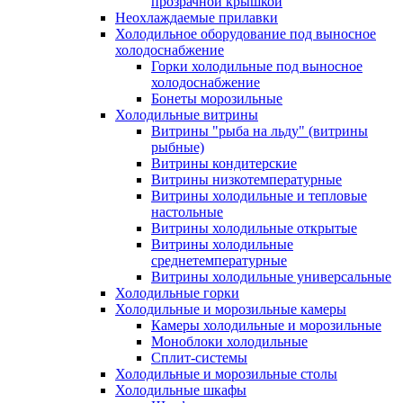
прозрачной крышкой
Неохлаждаемые прилавки
Холодильное оборудование под выносное
холодоснабжение
Горки холодильные под выносное
холодоснабжение
Бонеты морозильные
Холодильные витрины
Витрины "рыба на льду" (витрины
рыбные)
Витрины кондитерские
Витрины низкотемпературные
Витрины холодильные и тепловые
настольные
Витрины холодильные открытые
Витрины холодильные
среднетемпературные
Витрины холодильные универсальные
Холодильные горки
Холодильные и морозильные камеры
Камеры холодильные и морозильные
Моноблоки холодильные
Сплит-системы
Холодильные и морозильные столы
Холодильные шкафы