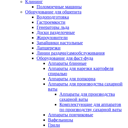
Клининг
Поломоечные машины
Оборудование для общепита
Водоподготовка
Гастроемкости
Генераторы льда
Доски разделочные
Жироуловители
Запайщики настольные
Лапшерезки
Линии раздачи/самообслуживания
Оборудование для фаст-фуда
Аппараты блинные
Аппараты для нарезки картофеля
спиралью
Аппараты для попкорна
Аппараты для производства сахарной
ваты
Аппараты для производства
сахарной ваты
Комплектующие для аппаратов
по производству сахарной ваты
Аппараты пончиковые
Вафельницы
Грили