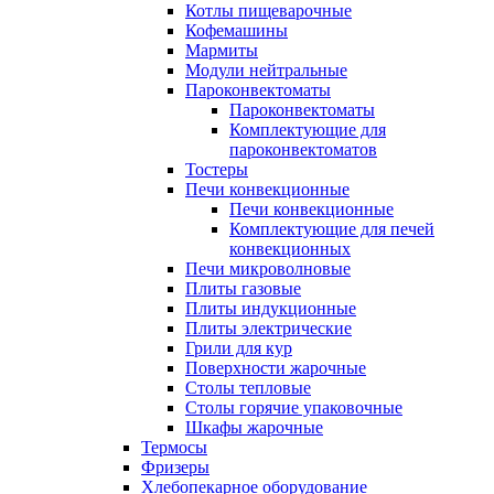
Котлы пищеварочные
Кофемашины
Мармиты
Модули нейтральные
Пароконвектоматы
Пароконвектоматы
Комплектующие для
пароконвектоматов
Тостеры
Печи конвекционные
Печи конвекционные
Комплектующие для печей
конвекционных
Печи микроволновые
Плиты газовые
Плиты индукционные
Плиты электрические
Грили для кур
Поверхности жарочные
Столы тепловые
Столы горячие упаковочные
Шкафы жарочные
Термосы
Фризеры
Хлебопекарное оборудование