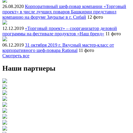
26.08.2020
Корпоративный шеф-повар компании «Торговый
проект» в числе лучших поваров Башкирии представил
компанию на форуме Зауралье в г. Сибай
12 фото
12.12.2019
«Торговый проект» – соорганизатор деловой
программы на фестивале продуктов «Наш бренд»
11 фото
06.12.2019
31 октября 2019 г. Вкусный мастер-класс от
корпоративного шеф-повара Rational
11 фото
Смотреть все
Наши партнеры