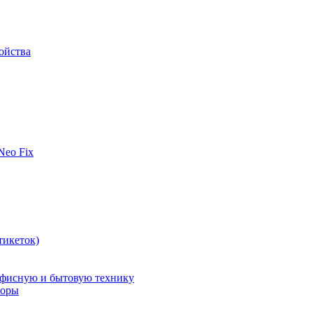
ойства
 Neo Fix
тикеток)
офисную и бытовую технику
поры