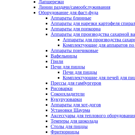
Лапшерезки
Линии раздачи/самообслуживания
Оборудование для фаст-фуда
Аппараты блинные
Аппараты для нарезки картофеля спира
Аппараты для попкорна
Аппараты для производства сахарной в
Аппараты для производства сахар
Комплектующие для аппаратов по 
Аппараты пончиковые
Вафельницы
Грили
Печи для пиццы
Печи для пиццы
Комплектующие для печей для пи
Прессы для гамбургеров
Рисоварки
Сокоохладители
Кукурузоварки
Аппараты для хот-догов
Установки Шаурма
Аксессуары для теплового оборудовани
Темперы для шоколада
Столы для пиццы
Фритюрницы