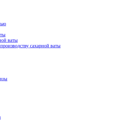
лью
аты
ной ваты
производству сахарной ваты
ццы
я