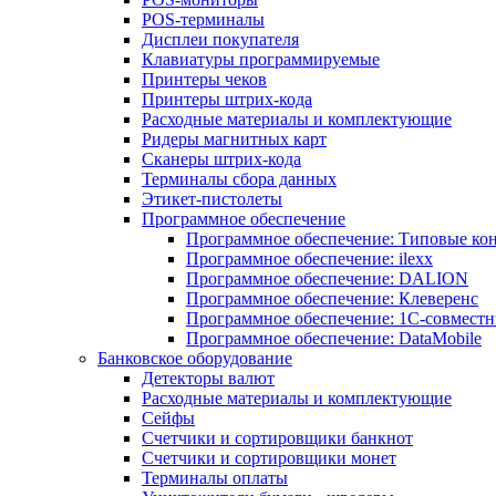
POS-терминалы
Дисплеи покупателя
Клавиатуры программируемые
Принтеры чеков
Принтеры штрих-кода
Расходные материалы и комплектующие
Ридеры магнитных карт
Сканеры штрих-кода
Терминалы сбора данных
Этикет-пистолеты
Программное обеспечение
Программное обеспечение: Типовые к
Программное обеспечение: ilexx
Программное обеспечение: DALION
Программное обеспечение: Клеверенс
Программное обеспечение: 1С-совмест
Программное обеспечение: DataMobile
Банковское оборудование
Детекторы валют
Расходные материалы и комплектующие
Сейфы
Счетчики и сортировщики банкнот
Счетчики и сортировщики монет
Терминалы оплаты