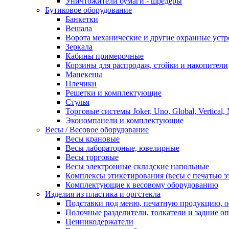
Уничтожители бумаги - шредеры
Бутиковое оборудование
Банкетки
Вешала
Ворота механические и другие охранные устр
Зеркала
Кабины примерочные
Корзины для распродаж, стойки и накопители
Манекены
Плечики
Решетки и комплектующие
Стулья
Торговые системы Joker, Uno, Global, Vertical,
Экономпанели и комплектующие
Весы / Весовое оборудование
Весы крановые
Весы лабораторные, ювелирные
Весы торговые
Весы электронные складские напольные
Комплексы этикетирования (весы с печатью э
Комплектующие к весовому оборудованию
Изделия из пластика и оргстекла
Подставки под меню, печатную продукцию, 
Полочные разделители, толкатели и задние о
Ценникодержатели