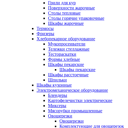
Грили для кур
Поверхности жарочные
Столы тепловые
Столы горячие упаковочные
Шкафы жарочные
Термосы
Фризеры
Хлебопекарное оборудование
Мукопросеиватели
Тележки стеллажные
Тестораскатки
Формы хлебные
Шкафы пекарские
Шкафы пекарские
Шкафы расстоечные
Шпильки
Шкафы кухонные
Электромеханическое оборудование
Блендеры
Картофелечистки электрические
Миксеры
Мясорубки промышленные
Овощерезки
Овощерезки
Комплектующие для овощерезок