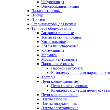
Чебуречницы
Электрошашлычницы
Палатки торговые
Посуда
Противни
Стерилизаторы для ножей
Тепловое оборудование
Витрины тепловые
Зонты вентиляционные
Кипятильники
Котлы пищеварочные
Кофемашины
Мармиты
Модули нейтральные
Пароконвектоматы
Пароконвектоматы
Комплектующие для пароконвекто
Тостеры
Печи конвекционные
Печи конвекционные
Комплектующие для печей конве
Печи микроволновые
Плиты газовые
Плиты индукционные
Плиты электрические