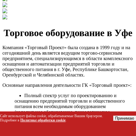
Торговое оборудование в Уфе
Компания «Торговый Проект» была создана в 1999 году и на
сегодняшний день является ведущим торгово-сервисным
предприятием, специализирующимся в области комплексного
оснащения и автоматизации предприятий торговли и
общественного питания в г. Уфе, Республике Башкортостан,
Оренбургской и Челябинской областях.
Основные направления деятельности ГК «Торговый проект»:
Полный спектр услуг по проектированию и
оснащению предприятий торговли и общественного
питания всем необходимым оборудованием
(холодильное оборудование, технологическое
Сайт использует файлы cookie, обрабатываемые Вашим браузером.
оборудование, стеллажное оборудование и т.д.);
Принимаю
Подробнее в
Политике обработки cookie
.
Автоматизация торговых процессов и внедрения
программных продуктов;
Гарантийное и послегарантийное сервисное