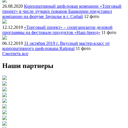
26.08.2020
Корпоративный шеф-повар компании «Торговый
проект» в числе лучших поваров Башкирии представил
компанию на форуме Зауралье в г. Сибай
12 фото
12.12.2019
«Торговый проект» – соорганизатор деловой
программы на фестивале продуктов «Наш бренд»
11 фото
06.12.2019
31 октября 2019 г. Вкусный мастер-класс от
корпоративного шеф-повара Rational
11 фото
Смотреть все
Наши партнеры