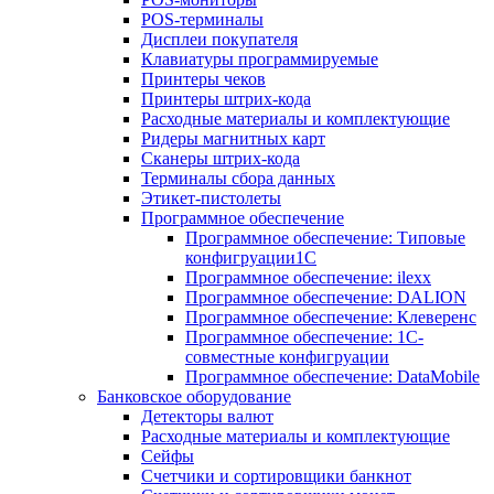
POS-терминалы
Дисплеи покупателя
Клавиатуры программируемые
Принтеры чеков
Принтеры штрих-кода
Расходные материалы и комплектующие
Ридеры магнитных карт
Сканеры штрих-кода
Терминалы сбора данных
Этикет-пистолеты
Программное обеспечение
Программное обеспечение: Типовые
конфигруации1С
Программное обеспечение: ilexx
Программное обеспечение: DALION
Программное обеспечение: Клеверенс
Программное обеспечение: 1С-
совместные конфигруации
Программное обеспечение: DataMobile
Банковское оборудование
Детекторы валют
Расходные материалы и комплектующие
Сейфы
Счетчики и сортировщики банкнот