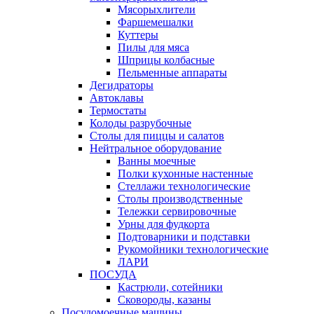
Мясорыхлители
Фаршемешалки
Куттеры
Пилы для мяса
Шприцы колбасные
Пельменные аппараты
Дегидраторы
Автоклавы
Термостаты
Колоды разрубочные
Столы для пиццы и салатов
Нейтральное оборудование
Ванны моечные
Полки кухонные настенные
Стеллажи технологические
Столы производственные
Тележки сервировочные
Урны для фудкорта
Подтоварники и подставки
Рукомойники технологические
ЛАРИ
ПОСУДА
Кастрюли, сотейники
Сковороды, казаны
Посудомоечные машины