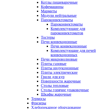
Котлы пищеварочные
Кофемашины
Мармиты
Модули нейтральные
Пароконвектоматы
Пароконвектоматы
Комплектующие для
пароконвектоматов
Тостеры
Печи конвекционные
Печи конвекционные
Комплектующие для печей
конвекционных
Печи микроволновые
Плиты газовые
Плиты индукционные
Плиты электрические
Грили для кур
Поверхности жарочные
Столы тепловые
Столы горячие упаковочные
Шкафы жарочные
Термосы
Фризеры
Хлебопекарное оборудование