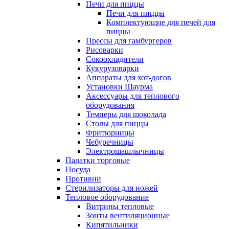
Печи для пиццы
Печи для пиццы
Комплектующие для печей для
пиццы
Прессы для гамбургеров
Рисоварки
Сокоохладители
Кукурузоварки
Аппараты для хот-догов
Установки Шаурма
Аксессуары для теплового
оборудования
Темперы для шоколада
Столы для пиццы
Фритюрницы
Чебуречницы
Электрошашлычницы
Палатки торговые
Посуда
Противни
Стерилизаторы для ножей
Тепловое оборудование
Витрины тепловые
Зонты вентиляционные
Кипятильники