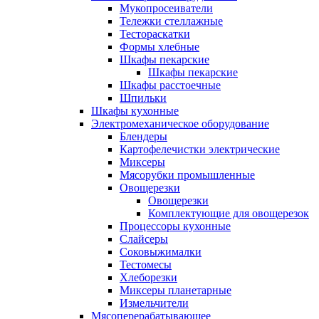
Мукопросеиватели
Тележки стеллажные
Тестораскатки
Формы хлебные
Шкафы пекарские
Шкафы пекарские
Шкафы расстоечные
Шпильки
Шкафы кухонные
Электромеханическое оборудование
Блендеры
Картофелечистки электрические
Миксеры
Мясорубки промышленные
Овощерезки
Овощерезки
Комплектующие для овощерезок
Процессоры кухонные
Слайсеры
Соковыжималки
Тестомесы
Хлеборезки
Миксеры планетарные
Измельчители
Мясоперерабатывающее