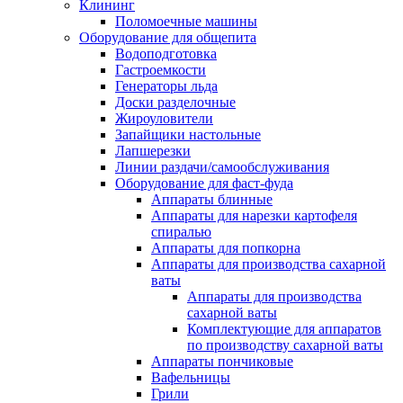
Клининг
Поломоечные машины
Оборудование для общепита
Водоподготовка
Гастроемкости
Генераторы льда
Доски разделочные
Жироуловители
Запайщики настольные
Лапшерезки
Линии раздачи/самообслуживания
Оборудование для фаст-фуда
Аппараты блинные
Аппараты для нарезки картофеля
спиралью
Аппараты для попкорна
Аппараты для производства сахарной
ваты
Аппараты для производства
сахарной ваты
Комплектующие для аппаратов
по производству сахарной ваты
Аппараты пончиковые
Вафельницы
Грили