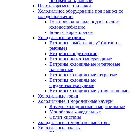
прозрачной крышкой
Неохлаждаемые прилавки
Холодильное оборудование под выносное
холодоснабжение
Горки холодильные под выносное
холодоснабжение
Бонеты морозильные
Холодильные витрины
Витрины "рыба на льду" (витрины
рыбные)
Витрины кондитерские
Витрины низкотемпературные
Витрины холодильные и тепловые
настольные
Витрины холодильные открытые
Витрины холодильные
среднетемпературные
Витрины холодильные универсальные
Холодильные горки
Холодильные и морозильные камеры
Камеры холодильные и морозильные
Моноблоки холодильные
Сплит-системы
Холодильные и морозильные столы
Холодильные шкафы