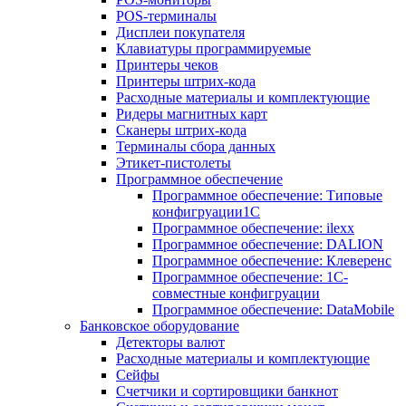
POS-терминалы
Дисплеи покупателя
Клавиатуры программируемые
Принтеры чеков
Принтеры штрих-кода
Расходные материалы и комплектующие
Ридеры магнитных карт
Сканеры штрих-кода
Терминалы сбора данных
Этикет-пистолеты
Программное обеспечение
Программное обеспечение: Типовые
конфигруации1С
Программное обеспечение: ilexx
Программное обеспечение: DALION
Программное обеспечение: Клеверенс
Программное обеспечение: 1С-
совместные конфигруации
Программное обеспечение: DataMobile
Банковское оборудование
Детекторы валют
Расходные материалы и комплектующие
Сейфы
Счетчики и сортировщики банкнот