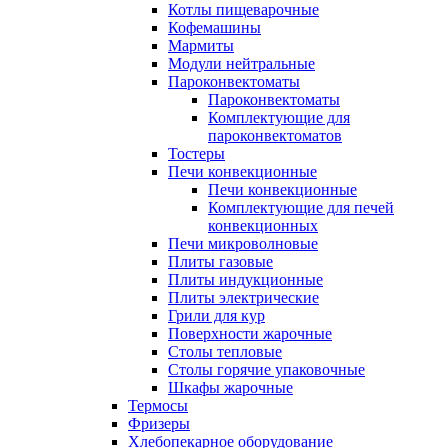
Котлы пищеварочные
Кофемашины
Мармиты
Модули нейтральные
Пароконвектоматы
Пароконвектоматы
Комплектующие для
пароконвектоматов
Тостеры
Печи конвекционные
Печи конвекционные
Комплектующие для печей
конвекционных
Печи микроволновые
Плиты газовые
Плиты индукционные
Плиты электрические
Грили для кур
Поверхности жарочные
Столы тепловые
Столы горячие упаковочные
Шкафы жарочные
Термосы
Фризеры
Хлебопекарное оборудование