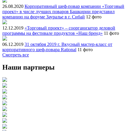
26.08.2020
Корпоративный шеф-повар компании «Торговый
проект» в числе лучших поваров Башкирии представил
компанию на форуме Зауралье в г. Сибай
12 фото
12.12.2019
«Торговый проект» – соорганизатор деловой
программы на фестивале продуктов «Наш бренд»
11 фото
06.12.2019
31 октября 2019 г. Вкусный мастер-класс от
корпоративного шеф-повара Rational
11 фото
Смотреть все
Наши партнеры