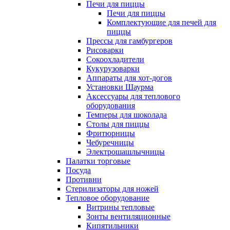
Печи для пиццы
Печи для пиццы
Комплектующие для печей для
пиццы
Прессы для гамбургеров
Рисоварки
Сокоохладители
Кукурузоварки
Аппараты для хот-догов
Установки Шаурма
Аксессуары для теплового
оборудования
Темперы для шоколада
Столы для пиццы
Фритюрницы
Чебуречницы
Электрошашлычницы
Палатки торговые
Посуда
Противни
Стерилизаторы для ножей
Тепловое оборудование
Витрины тепловые
Зонты вентиляционные
Кипятильники