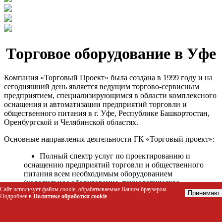
Торговое оборудование в Уфе
Компания «Торговый Проект» была создана в 1999 году и на
сегодняшний день является ведущим торгово-сервисным
предприятием, специализирующимся в области комплексного
оснащения и автоматизации предприятий торговли и
общественного питания в г. Уфе, Республике Башкортостан,
Оренбургской и Челябинской областях.
Основные направления деятельности ГК «Торговый проект»:
Полный спектр услуг по проектированию и
оснащению предприятий торговли и общественного
питания всем необходимым оборудованием
(холодильное оборудование, технологическое
Сайт использует файлы cookie, обрабатываемые Вашим браузером.
оборудование, стеллажное оборудование и т.д.);
Принимаю
Подробнее в
Политике обработки cookie
.
Автоматизация торговых процессов и внедрения
программных продуктов;
Гарантийное и послегарантийное сервисное