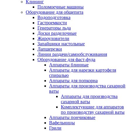
Клининг
Поломоечные машины
Оборудование для общепита
Водоподготовка
Гастроемкости
Генераторы льда
Доски разделочные
Жироуловители
Запайщики настольные
Лапшерезки
Линии раздачи/самообслуживания
Оборудование для фаст-фуда
Аппараты блинные
Аппараты для нарезки картофеля
спиралью
Аппараты для попкорна
Аппараты для производства сахарной
ваты
Аппараты для производства
сахарной ваты
Комплектующие для аппаратов
по производству сахарной ваты
Аппараты пончиковые
Вафельницы
Грили