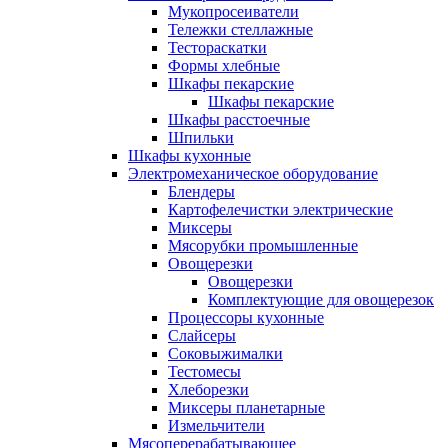
Мукопросеиватели
Тележки стеллажные
Тестораскатки
Формы хлебные
Шкафы пекарские
Шкафы пекарские
Шкафы расстоечные
Шпильки
Шкафы кухонные
Электромеханическое оборудование
Блендеры
Картофелечистки электрические
Миксеры
Мясорубки промышленные
Овощерезки
Овощерезки
Комплектующие для овощерезок
Процессоры кухонные
Слайсеры
Соковыжималки
Тестомесы
Хлеборезки
Миксеры планетарные
Измельчители
Мясоперерабатывающее