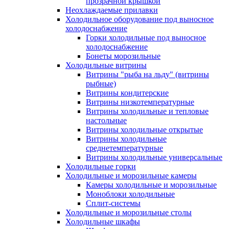
прозрачной крышкой
Неохлаждаемые прилавки
Холодильное оборудование под выносное
холодоснабжение
Горки холодильные под выносное
холодоснабжение
Бонеты морозильные
Холодильные витрины
Витрины "рыба на льду" (витрины
рыбные)
Витрины кондитерские
Витрины низкотемпературные
Витрины холодильные и тепловые
настольные
Витрины холодильные открытые
Витрины холодильные
среднетемпературные
Витрины холодильные универсальные
Холодильные горки
Холодильные и морозильные камеры
Камеры холодильные и морозильные
Моноблоки холодильные
Сплит-системы
Холодильные и морозильные столы
Холодильные шкафы