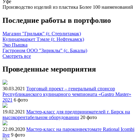
Уфе
Производство изделий из пластика
Более 100 наименований
Последние работы в портфолио
Магазин "Грильяж" (г. Стерлитамак)
Кулинармаркет Тэмле (г. Нефтекамск)
Эко Пышка
Гастроном ООО "Зириклы" (с. Бакалы)
Смотреть все
Проведенные мероприятия
30.03.2021
Торговый проект – генеральный спонсор
Республиканского кулинарного чемпионата «Gastro Master»
2021
6 фото
19.02.2021
Мастер-класс для предпринимателей г. Бирск на
высокорентабельном оборудовании
20 фото
22.09.2020
Мастер-класс на пароконвектомате Rational Icombi
live
9 фото