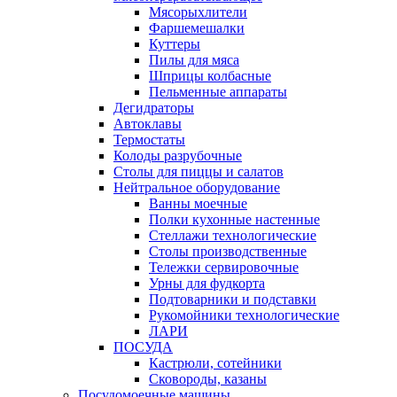
Мясорыхлители
Фаршемешалки
Куттеры
Пилы для мяса
Шприцы колбасные
Пельменные аппараты
Дегидраторы
Автоклавы
Термостаты
Колоды разрубочные
Столы для пиццы и салатов
Нейтральное оборудование
Ванны моечные
Полки кухонные настенные
Стеллажи технологические
Столы производственные
Тележки сервировочные
Урны для фудкорта
Подтоварники и подставки
Рукомойники технологические
ЛАРИ
ПОСУДА
Кастрюли, сотейники
Сковороды, казаны
Посудомоечные машины