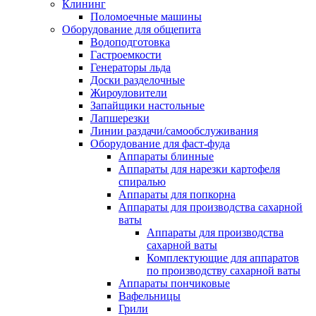
Клининг
Поломоечные машины
Оборудование для общепита
Водоподготовка
Гастроемкости
Генераторы льда
Доски разделочные
Жироуловители
Запайщики настольные
Лапшерезки
Линии раздачи/самообслуживания
Оборудование для фаст-фуда
Аппараты блинные
Аппараты для нарезки картофеля
спиралью
Аппараты для попкорна
Аппараты для производства сахарной
ваты
Аппараты для производства
сахарной ваты
Комплектующие для аппаратов
по производству сахарной ваты
Аппараты пончиковые
Вафельницы
Грили