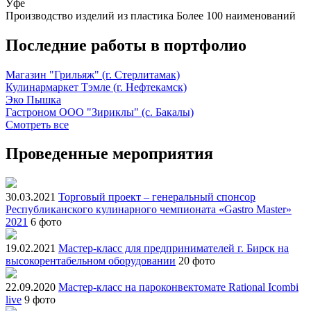
Уфе
Производство изделий из пластика
Более 100 наименований
Последние работы в портфолио
Магазин "Грильяж" (г. Стерлитамак)
Кулинармаркет Тэмле (г. Нефтекамск)
Эко Пышка
Гастроном ООО "Зириклы" (с. Бакалы)
Смотреть все
Проведенные мероприятия
30.03.2021
Торговый проект – генеральный спонсор
Республиканского кулинарного чемпионата «Gastro Master»
2021
6 фото
19.02.2021
Мастер-класс для предпринимателей г. Бирск на
высокорентабельном оборудовании
20 фото
22.09.2020
Мастер-класс на пароконвектомате Rational Icombi
live
9 фото