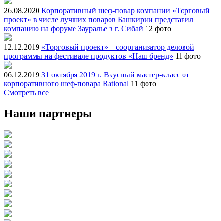
26.08.2020
Корпоративный шеф-повар компании «Торговый
проект» в числе лучших поваров Башкирии представил
компанию на форуме Зауралье в г. Сибай
12 фото
12.12.2019
«Торговый проект» – соорганизатор деловой
программы на фестивале продуктов «Наш бренд»
11 фото
06.12.2019
31 октября 2019 г. Вкусный мастер-класс от
корпоративного шеф-повара Rational
11 фото
Смотреть все
Наши партнеры