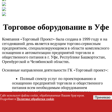
Торговое оборудование в Уфе
Компания «Торговый Проект» была создана в 1999 году и на
сегодняшний день является ведущим торгово-сервисным
предприятием, специализирующимся в области комплексного
оснащения и автоматизации предприятий торговли и
общественного питания в г. Уфе, Республике Башкортостан,
Оренбургской и Челябинской областях.
Основные направления деятельности ГК «Торговый проект»:
Полный спектр услуг по проектированию и
оснащению предприятий торговли и общественного
питания всем необходимым оборудованием
(холодильное оборудование, технологическое
Сайт использует файлы cookie, обрабатываемые Вашим браузером.
оборудование, стеллажное оборудование и т.д.);
Принимаю
Подробнее в
Политике обработки cookie
.
Автоматизация торговых процессов и внедрения
программных продуктов;
Гарантийное и послегарантийное сервисное