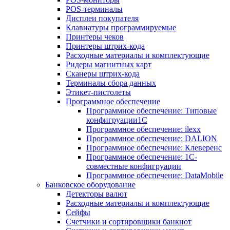
POS-терминалы
Дисплеи покупателя
Клавиатуры программируемые
Принтеры чеков
Принтеры штрих-кода
Расходные материалы и комплектующие
Ридеры магнитных карт
Сканеры штрих-кода
Терминалы сбора данных
Этикет-пистолеты
Программное обеспечение
Программное обеспечение: Типовые
конфигруации1С
Программное обеспечение: ilexx
Программное обеспечение: DALION
Программное обеспечение: Клеверенс
Программное обеспечение: 1С-
совместные конфигруации
Программное обеспечение: DataMobile
Банковское оборудование
Детекторы валют
Расходные материалы и комплектующие
Сейфы
Счетчики и сортировщики банкнот