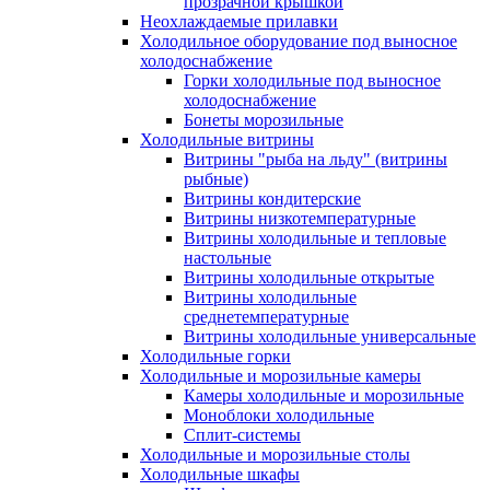
прозрачной крышкой
Неохлаждаемые прилавки
Холодильное оборудование под выносное
холодоснабжение
Горки холодильные под выносное
холодоснабжение
Бонеты морозильные
Холодильные витрины
Витрины "рыба на льду" (витрины
рыбные)
Витрины кондитерские
Витрины низкотемпературные
Витрины холодильные и тепловые
настольные
Витрины холодильные открытые
Витрины холодильные
среднетемпературные
Витрины холодильные универсальные
Холодильные горки
Холодильные и морозильные камеры
Камеры холодильные и морозильные
Моноблоки холодильные
Сплит-системы
Холодильные и морозильные столы
Холодильные шкафы