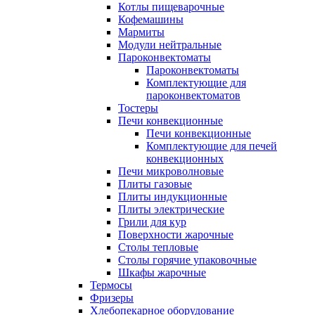
Котлы пищеварочные
Кофемашины
Мармиты
Модули нейтральные
Пароконвектоматы
Пароконвектоматы
Комплектующие для
пароконвектоматов
Тостеры
Печи конвекционные
Печи конвекционные
Комплектующие для печей
конвекционных
Печи микроволновые
Плиты газовые
Плиты индукционные
Плиты электрические
Грили для кур
Поверхности жарочные
Столы тепловые
Столы горячие упаковочные
Шкафы жарочные
Термосы
Фризеры
Хлебопекарное оборудование