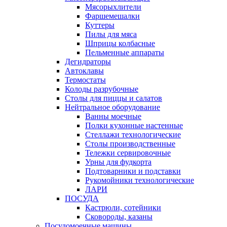
Мясорыхлители
Фаршемешалки
Куттеры
Пилы для мяса
Шприцы колбасные
Пельменные аппараты
Дегидраторы
Автоклавы
Термостаты
Колоды разрубочные
Столы для пиццы и салатов
Нейтральное оборудование
Ванны моечные
Полки кухонные настенные
Стеллажи технологические
Столы производственные
Тележки сервировочные
Урны для фудкорта
Подтоварники и подставки
Рукомойники технологические
ЛАРИ
ПОСУДА
Кастрюли, сотейники
Сковороды, казаны
Посудомоечные машины