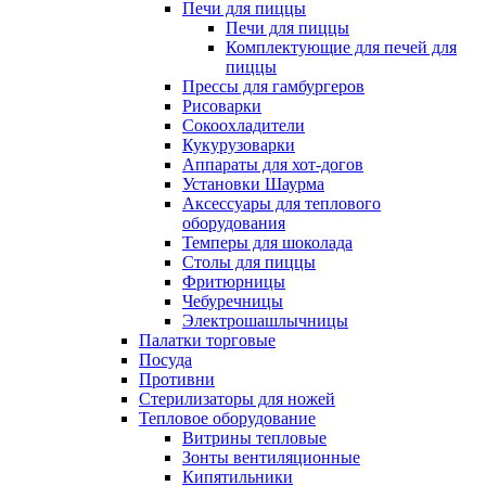
Печи для пиццы
Печи для пиццы
Комплектующие для печей для
пиццы
Прессы для гамбургеров
Рисоварки
Сокоохладители
Кукурузоварки
Аппараты для хот-догов
Установки Шаурма
Аксессуары для теплового
оборудования
Темперы для шоколада
Столы для пиццы
Фритюрницы
Чебуречницы
Электрошашлычницы
Палатки торговые
Посуда
Противни
Стерилизаторы для ножей
Тепловое оборудование
Витрины тепловые
Зонты вентиляционные
Кипятильники