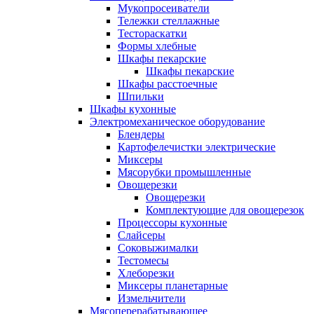
Мукопросеиватели
Тележки стеллажные
Тестораскатки
Формы хлебные
Шкафы пекарские
Шкафы пекарские
Шкафы расстоечные
Шпильки
Шкафы кухонные
Электромеханическое оборудование
Блендеры
Картофелечистки электрические
Миксеры
Мясорубки промышленные
Овощерезки
Овощерезки
Комплектующие для овощерезок
Процессоры кухонные
Слайсеры
Соковыжималки
Тестомесы
Хлеборезки
Миксеры планетарные
Измельчители
Мясоперерабатывающее