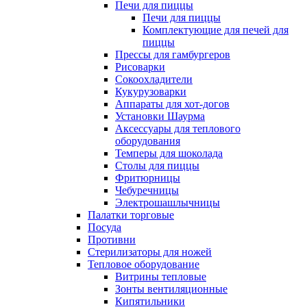
Печи для пиццы
Печи для пиццы
Комплектующие для печей для
пиццы
Прессы для гамбургеров
Рисоварки
Сокоохладители
Кукурузоварки
Аппараты для хот-догов
Установки Шаурма
Аксессуары для теплового
оборудования
Темперы для шоколада
Столы для пиццы
Фритюрницы
Чебуречницы
Электрошашлычницы
Палатки торговые
Посуда
Противни
Стерилизаторы для ножей
Тепловое оборудование
Витрины тепловые
Зонты вентиляционные
Кипятильники