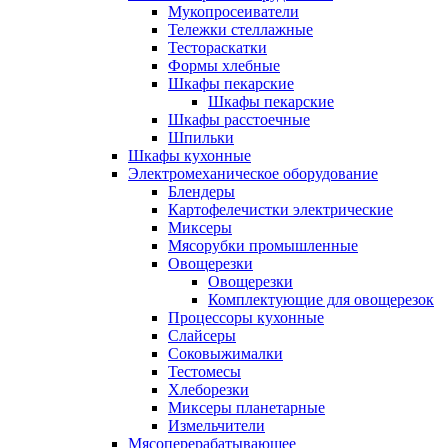
Мукопросеиватели
Тележки стеллажные
Тестораскатки
Формы хлебные
Шкафы пекарские
Шкафы пекарские
Шкафы расстоечные
Шпильки
Шкафы кухонные
Электромеханическое оборудование
Блендеры
Картофелечистки электрические
Миксеры
Мясорубки промышленные
Овощерезки
Овощерезки
Комплектующие для овощерезок
Процессоры кухонные
Слайсеры
Соковыжималки
Тестомесы
Хлеборезки
Миксеры планетарные
Измельчители
Мясоперерабатывающее