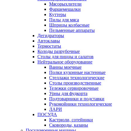
Мясорыхлители
Фаршемешалки
Куттеры
Пилы для мяса
Шприцы колбасные
Пельменные аппараты
Дегидраторы
Автоклавы
Термостаты
Колоды разрубочные
Столы для пиццы и салатов
Нейтральное оборудование
Ванны моечные
Полки кухонные настенные
Стеллажи технологические
Столы производственные
Тележки сервировочные
Урны для фудкорта
Подтоварники и подставки
Рукомойники технологические
ЛАРИ
ПОСУДА
Кастрюли, сотейники
Сковороды, казаны
Посудомоечные машины