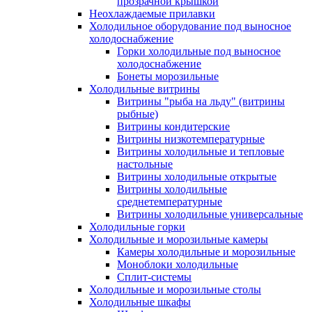
прозрачной крышкой
Неохлаждаемые прилавки
Холодильное оборудование под выносное
холодоснабжение
Горки холодильные под выносное
холодоснабжение
Бонеты морозильные
Холодильные витрины
Витрины "рыба на льду" (витрины
рыбные)
Витрины кондитерские
Витрины низкотемпературные
Витрины холодильные и тепловые
настольные
Витрины холодильные открытые
Витрины холодильные
среднетемпературные
Витрины холодильные универсальные
Холодильные горки
Холодильные и морозильные камеры
Камеры холодильные и морозильные
Моноблоки холодильные
Сплит-системы
Холодильные и морозильные столы
Холодильные шкафы