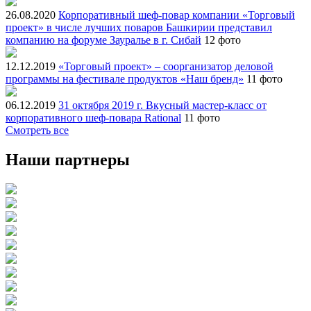
26.08.2020
Корпоративный шеф-повар компании «Торговый
проект» в числе лучших поваров Башкирии представил
компанию на форуме Зауралье в г. Сибай
12 фото
12.12.2019
«Торговый проект» – соорганизатор деловой
программы на фестивале продуктов «Наш бренд»
11 фото
06.12.2019
31 октября 2019 г. Вкусный мастер-класс от
корпоративного шеф-повара Rational
11 фото
Смотреть все
Наши партнеры