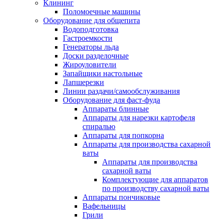
Клининг
Поломоечные машины
Оборудование для общепита
Водоподготовка
Гастроемкости
Генераторы льда
Доски разделочные
Жироуловители
Запайщики настольные
Лапшерезки
Линии раздачи/самообслуживания
Оборудование для фаст-фуда
Аппараты блинные
Аппараты для нарезки картофеля
спиралью
Аппараты для попкорна
Аппараты для производства сахарной
ваты
Аппараты для производства
сахарной ваты
Комплектующие для аппаратов
по производству сахарной ваты
Аппараты пончиковые
Вафельницы
Грили