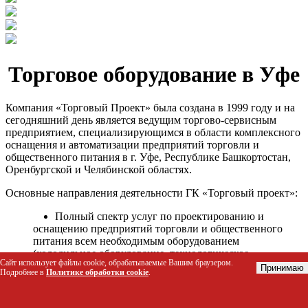
Торговое оборудование в Уфе
Компания «Торговый Проект» была создана в 1999 году и на
сегодняшний день является ведущим торгово-сервисным
предприятием, специализирующимся в области комплексного
оснащения и автоматизации предприятий торговли и
общественного питания в г. Уфе, Республике Башкортостан,
Оренбургской и Челябинской областях.
Основные направления деятельности ГК «Торговый проект»:
Полный спектр услуг по проектированию и
оснащению предприятий торговли и общественного
питания всем необходимым оборудованием
(холодильное оборудование, технологическое
Сайт использует файлы cookie, обрабатываемые Вашим браузером.
оборудование, стеллажное оборудование и т.д.);
Принимаю
Подробнее в
Политике обработки cookie
.
Автоматизация торговых процессов и внедрения
программных продуктов;
Гарантийное и послегарантийное сервисное