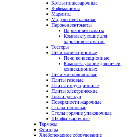
Котлы пищеварочные
Кофемашины
Мармиты
Модули нейтральные
Пароконвектоматы
Пароконвектоматы
Комплектующие для
пароконвектоматов
Тостеры
Печи конвекционные
Печи конвекционные
Комплектующие для печей
конвекционных
Печи микроволновые
Плиты газовые
Плиты индукционные
Плиты электрические
Грили для кур
Поверхности жарочные
Столы тепловые
Столы горячие упаковочные
Шкафы жарочные
Термосы
Фризеры
Хлебопекарное оборудование