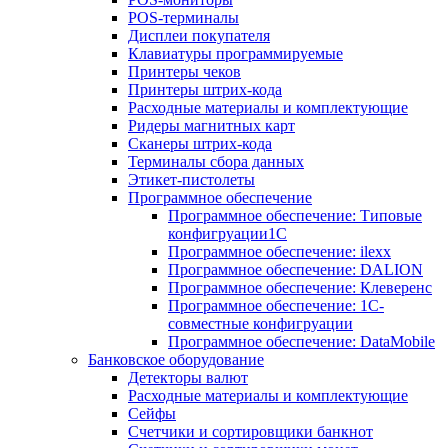
POS-терминалы
Дисплеи покупателя
Клавиатуры программируемые
Принтеры чеков
Принтеры штрих-кода
Расходные материалы и комплектующие
Ридеры магнитных карт
Сканеры штрих-кода
Терминалы сбора данных
Этикет-пистолеты
Программное обеспечение
Программное обеспечение: Типовые
конфигруации1С
Программное обеспечение: ilexx
Программное обеспечение: DALION
Программное обеспечение: Клеверенс
Программное обеспечение: 1С-
совместные конфигруации
Программное обеспечение: DataMobile
Банковское оборудование
Детекторы валют
Расходные материалы и комплектующие
Сейфы
Счетчики и сортировщики банкнот