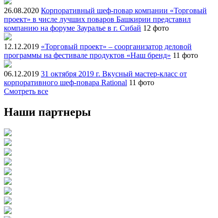
26.08.2020
Корпоративный шеф-повар компании «Торговый
проект» в числе лучших поваров Башкирии представил
компанию на форуме Зауралье в г. Сибай
12 фото
12.12.2019
«Торговый проект» – соорганизатор деловой
программы на фестивале продуктов «Наш бренд»
11 фото
06.12.2019
31 октября 2019 г. Вкусный мастер-класс от
корпоративного шеф-повара Rational
11 фото
Смотреть все
Наши партнеры