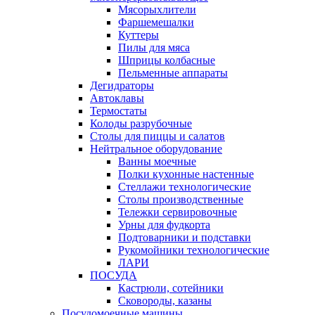
Мясорыхлители
Фаршемешалки
Куттеры
Пилы для мяса
Шприцы колбасные
Пельменные аппараты
Дегидраторы
Автоклавы
Термостаты
Колоды разрубочные
Столы для пиццы и салатов
Нейтральное оборудование
Ванны моечные
Полки кухонные настенные
Стеллажи технологические
Столы производственные
Тележки сервировочные
Урны для фудкорта
Подтоварники и подставки
Рукомойники технологические
ЛАРИ
ПОСУДА
Кастрюли, сотейники
Сковороды, казаны
Посудомоечные машины