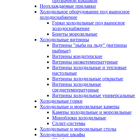
прозрачной крышкой
Неохлаждаемые прилавки
Холодильное оборудование под выносное
холодоснабжение
Горки холодильные под выносное
холодоснабжение
Бонеты морозильные
Холодильные витрины
Витрины "рыба на льду" (витрины
рыбные)
Витрины кондитерские
Витрины низкотемпературные
Витрины холодильные и тепловые
настольные
Витрины холодильные открытые
Витрины холодильные
среднетемпературные
Витрины холодильные универсальные
Холодильные горки
Холодильные и морозильные камеры
Камеры холодильные и морозильные
Моноблоки холодильные
Сплит-системы
Холодильные и морозильные столы
Холодильные шкафы