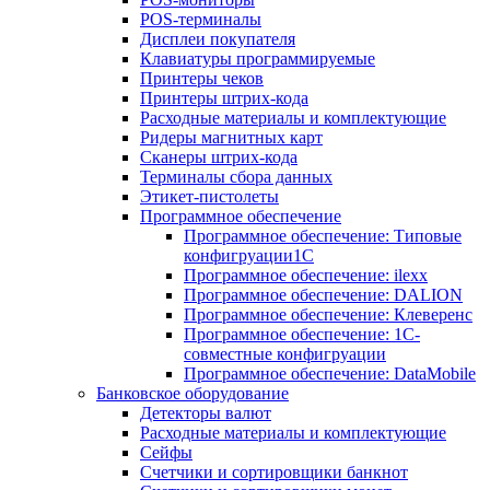
POS-терминалы
Дисплеи покупателя
Клавиатуры программируемые
Принтеры чеков
Принтеры штрих-кода
Расходные материалы и комплектующие
Ридеры магнитных карт
Сканеры штрих-кода
Терминалы сбора данных
Этикет-пистолеты
Программное обеспечение
Программное обеспечение: Типовые
конфигруации1С
Программное обеспечение: ilexx
Программное обеспечение: DALION
Программное обеспечение: Клеверенс
Программное обеспечение: 1С-
совместные конфигруации
Программное обеспечение: DataMobile
Банковское оборудование
Детекторы валют
Расходные материалы и комплектующие
Сейфы
Счетчики и сортировщики банкнот