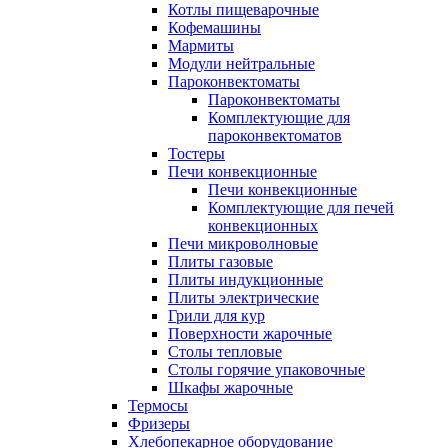
Котлы пищеварочные
Кофемашины
Мармиты
Модули нейтральные
Пароконвектоматы
Пароконвектоматы
Комплектующие для
пароконвектоматов
Тостеры
Печи конвекционные
Печи конвекционные
Комплектующие для печей
конвекционных
Печи микроволновые
Плиты газовые
Плиты индукционные
Плиты электрические
Грили для кур
Поверхности жарочные
Столы тепловые
Столы горячие упаковочные
Шкафы жарочные
Термосы
Фризеры
Хлебопекарное оборудование