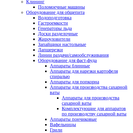
Клининг
Поломоечные машины
Оборудование для общепита
Водоподготовка
Гастроемкости
Генераторы льда
Доски разделочные
Жироуловители
Запайщики настольные
Лапшерезки
Линии раздачи/самообслуживания
Оборудование для фаст-фуда
Аппараты блинные
Аппараты для нарезки картофеля
спиралью
Аппараты для попкорна
Аппараты для производства сахарной
ваты
Аппараты для производства
сахарной ваты
Комплектующие для аппаратов
по производству сахарной ваты
Аппараты пончиковые
Вафельницы
Грили