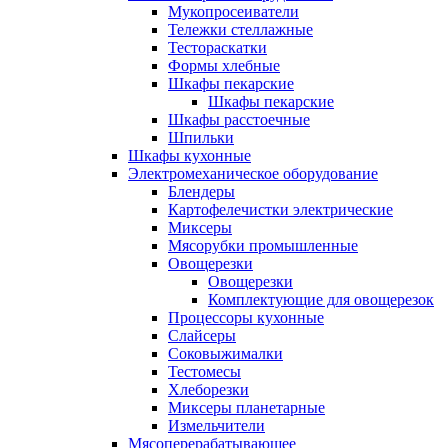
Мукопросеиватели
Тележки стеллажные
Тестораскатки
Формы хлебные
Шкафы пекарские
Шкафы пекарские
Шкафы расстоечные
Шпильки
Шкафы кухонные
Электромеханическое оборудование
Блендеры
Картофелечистки электрические
Миксеры
Мясорубки промышленные
Овощерезки
Овощерезки
Комплектующие для овощерезок
Процессоры кухонные
Слайсеры
Соковыжималки
Тестомесы
Хлеборезки
Миксеры планетарные
Измельчители
Мясоперерабатывающее