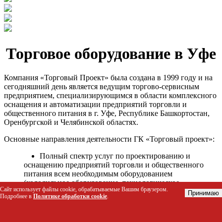
Торговое оборудование в Уфе
Компания «Торговый Проект» была создана в 1999 году и на
сегодняшний день является ведущим торгово-сервисным
предприятием, специализирующимся в области комплексного
оснащения и автоматизации предприятий торговли и
общественного питания в г. Уфе, Республике Башкортостан,
Оренбургской и Челябинской областях.
Основные направления деятельности ГК «Торговый проект»:
Полный спектр услуг по проектированию и
оснащению предприятий торговли и общественного
питания всем необходимым оборудованием
(холодильное оборудование, технологическое
Сайт использует файлы cookie, обрабатываемые Вашим браузером.
оборудование, стеллажное оборудование и т.д.);
Принимаю
Подробнее в
Политике обработки cookie
.
Автоматизация торговых процессов и внедрения
программных продуктов;
Гарантийное и послегарантийное сервисное