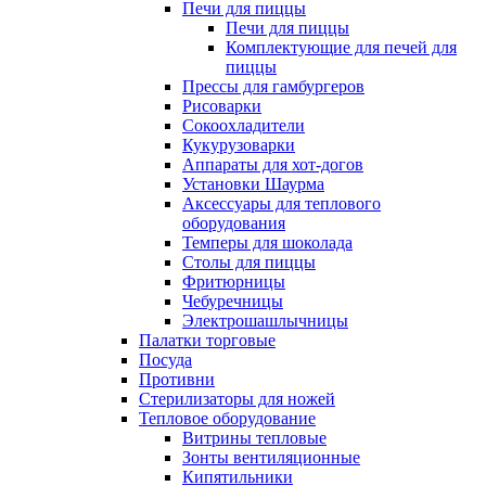
Печи для пиццы
Печи для пиццы
Комплектующие для печей для
пиццы
Прессы для гамбургеров
Рисоварки
Сокоохладители
Кукурузоварки
Аппараты для хот-догов
Установки Шаурма
Аксессуары для теплового
оборудования
Темперы для шоколада
Столы для пиццы
Фритюрницы
Чебуречницы
Электрошашлычницы
Палатки торговые
Посуда
Противни
Стерилизаторы для ножей
Тепловое оборудование
Витрины тепловые
Зонты вентиляционные
Кипятильники