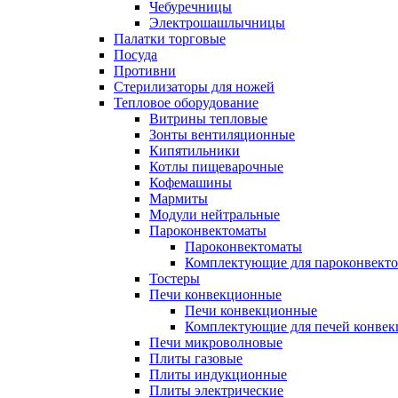
Чебуречницы
Электрошашлычницы
Палатки торговые
Посуда
Противни
Стерилизаторы для ножей
Тепловое оборудование
Витрины тепловые
Зонты вентиляционные
Кипятильники
Котлы пищеварочные
Кофемашины
Мармиты
Модули нейтральные
Пароконвектоматы
Пароконвектоматы
Комплектующие для пароконвекто
Тостеры
Печи конвекционные
Печи конвекционные
Комплектующие для печей конве
Печи микроволновые
Плиты газовые
Плиты индукционные
Плиты электрические