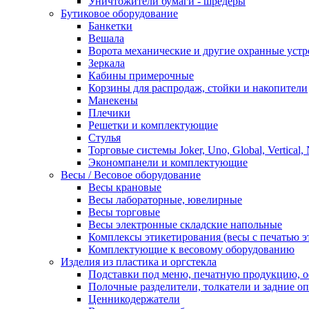
Уничтожители бумаги - шредеры
Бутиковое оборудование
Банкетки
Вешала
Ворота механические и другие охранные устр
Зеркала
Кабины примерочные
Корзины для распродаж, стойки и накопители
Манекены
Плечики
Решетки и комплектующие
Стулья
Торговые системы Joker, Uno, Global, Vertical,
Экономпанели и комплектующие
Весы / Весовое оборудование
Весы крановые
Весы лабораторные, ювелирные
Весы торговые
Весы электронные складские напольные
Комплексы этикетирования (весы с печатью э
Комплектующие к весовому оборудованию
Изделия из пластика и оргстекла
Подставки под меню, печатную продукцию, 
Полочные разделители, толкатели и задние о
Ценникодержатели