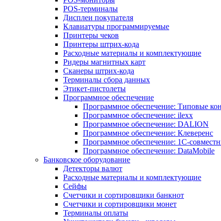
POS-терминалы
Дисплеи покупателя
Клавиатуры программируемые
Принтеры чеков
Принтеры штрих-кода
Расходные материалы и комплектующие
Ридеры магнитных карт
Сканеры штрих-кода
Терминалы сбора данных
Этикет-пистолеты
Программное обеспечение
Программное обеспечение: Типовые к
Программное обеспечение: ilexx
Программное обеспечение: DALION
Программное обеспечение: Клеверенс
Программное обеспечение: 1С-совмест
Программное обеспечение: DataMobile
Банковское оборудование
Детекторы валют
Расходные материалы и комплектующие
Сейфы
Счетчики и сортировщики банкнот
Счетчики и сортировщики монет
Терминалы оплаты