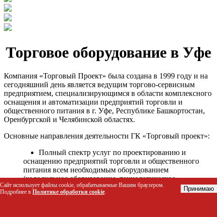
Торговое оборудование в Уфе
Компания «Торговый Проект» была создана в 1999 году и на
сегодняшний день является ведущим торгово-сервисным
предприятием, специализирующимся в области комплексного
оснащения и автоматизации предприятий торговли и
общественного питания в г. Уфе, Республике Башкортостан,
Оренбургской и Челябинской областях.
Основные направления деятельности ГК «Торговый проект»:
Полный спектр услуг по проектированию и
оснащению предприятий торговли и общественного
питания всем необходимым оборудованием
(холодильное оборудование, технологическое
Сайт использует файлы cookie, обрабатываемые Вашим браузером.
оборудование, стеллажное оборудование и т.д.);
Принимаю
Подробнее в
Политике обработки cookie
.
Автоматизация торговых процессов и внедрения
программных продуктов;
Гарантийное и послегарантийное сервисное