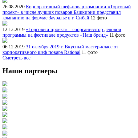
26.08.2020
Корпоративный шеф-повар компании «Торговый
проект» в числе лучших поваров Башкирии представил
компанию на форуме Зауралье в г. Сибай
12 фото
12.12.2019
«Торговый проект» – соорганизатор деловой
программы на фестивале продуктов «Наш бренд»
11 фото
06.12.2019
31 октября 2019 г. Вкусный мастер-класс от
корпоративного шеф-повара Rational
11 фото
Смотреть все
Наши партнеры