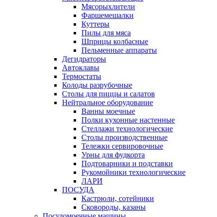
Мясорыхлители
Фаршемешалки
Куттеры
Пилы для мяса
Шприцы колбасные
Пельменные аппараты
Дегидраторы
Автоклавы
Термостаты
Колоды разрубочные
Столы для пиццы и салатов
Нейтральное оборудование
Ванны моечные
Полки кухонные настенные
Стеллажи технологические
Столы производственные
Тележки сервировочные
Урны для фудкорта
Подтоварники и подставки
Рукомойники технологические
ЛАРИ
ПОСУДА
Кастрюли, сотейники
Сковороды, казаны
Посудомоечные машины