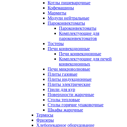
Котлы пищеварочные
Кофемашины
Мармиты
Модули нейтральные
Пароконвектоматы
Пароконвектоматы
Комплектующие для
пароконвектоматов
Тостеры
Печи конвекционные
Печи конвекционные
Комплектующие для печей
конвекционных
Печи микроволновые
Плиты газовые
Плиты индукционные
Плиты электрические
Грили для кур
Поверхности жарочные
Столы тепловые
Столы горячие упаковочные
Шкафы жарочные
Термосы
Фризеры
Хлебопекарное оборудование