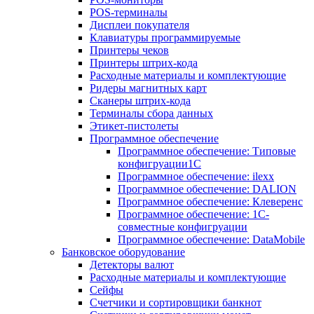
POS-терминалы
Дисплеи покупателя
Клавиатуры программируемые
Принтеры чеков
Принтеры штрих-кода
Расходные материалы и комплектующие
Ридеры магнитных карт
Сканеры штрих-кода
Терминалы сбора данных
Этикет-пистолеты
Программное обеспечение
Программное обеспечение: Типовые
конфигруации1С
Программное обеспечение: ilexx
Программное обеспечение: DALION
Программное обеспечение: Клеверенс
Программное обеспечение: 1С-
совместные конфигруации
Программное обеспечение: DataMobile
Банковское оборудование
Детекторы валют
Расходные материалы и комплектующие
Сейфы
Счетчики и сортировщики банкнот