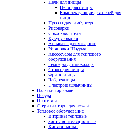
Печи для пиццы
Печи для пиццы
Комплектующие для печей для
пиццы
Прессы для гамбургеров
Рисоварки
Сокоохладители
Кукурузоварки
Аппараты для хот-догов
Установки Шаурма
Аксессуары для теплового
оборудования
Темперы для шоколада
Столы для пиццы
Фритюрницы
Чебуречницы
Электрошашлычницы
Палатки торговые
Посуда
Противни
Стерилизаторы для ножей
Тепловое оборудование
Витрины тепловые
Зонты вентиляционные
Кипятильники