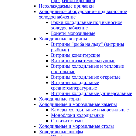
прозрачной крышкой
Неохлаждаемые прилавки
Холодильное оборудование под выносное
холодоснабжение
Горки холодильные под выносное
холодоснабжение
Бонеты морозильные
Холодильные витрины
Витрины "рыба на льду" (витрины
рыбные)
Витрины кондитерские
Витрины низкотемпературные
Витрины холодильные и тепловые
настольные
Витрины холодильные открытые
Витрины холодильные
среднетемпературные
Витрины холодильные универсальные
Холодильные горки
Холодильные и морозильные камеры
Камеры холодильные и морозильные
Моноблоки холодильные
Сплит-системы
Холодильные и морозильные столы
Холодильные шкафы