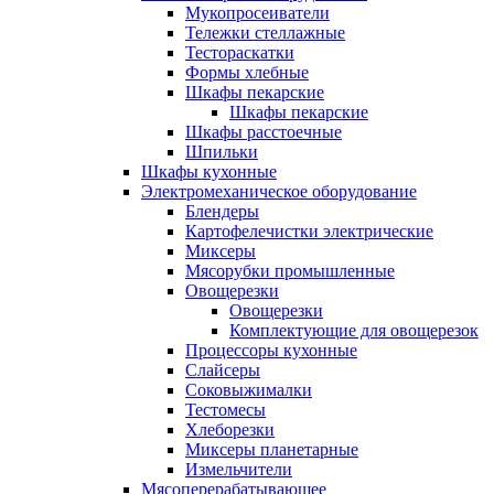
Мукопросеиватели
Тележки стеллажные
Тестораскатки
Формы хлебные
Шкафы пекарские
Шкафы пекарские
Шкафы расстоечные
Шпильки
Шкафы кухонные
Электромеханическое оборудование
Блендеры
Картофелечистки электрические
Миксеры
Мясорубки промышленные
Овощерезки
Овощерезки
Комплектующие для овощерезок
Процессоры кухонные
Слайсеры
Соковыжималки
Тестомесы
Хлеборезки
Миксеры планетарные
Измельчители
Мясоперерабатывающее