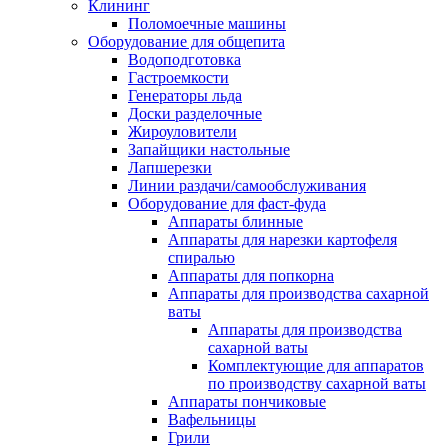
Клининг
Поломоечные машины
Оборудование для общепита
Водоподготовка
Гастроемкости
Генераторы льда
Доски разделочные
Жироуловители
Запайщики настольные
Лапшерезки
Линии раздачи/самообслуживания
Оборудование для фаст-фуда
Аппараты блинные
Аппараты для нарезки картофеля
спиралью
Аппараты для попкорна
Аппараты для производства сахарной
ваты
Аппараты для производства
сахарной ваты
Комплектующие для аппаратов
по производству сахарной ваты
Аппараты пончиковые
Вафельницы
Грили