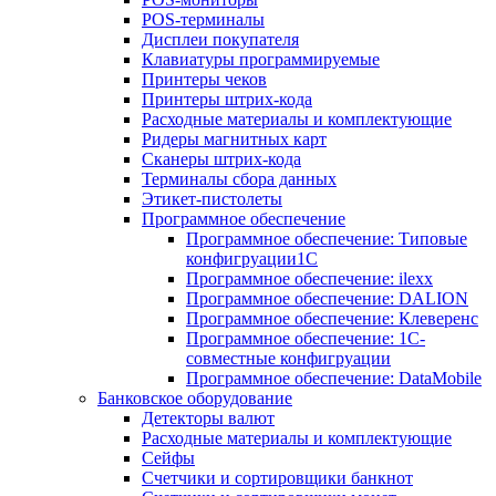
POS-терминалы
Дисплеи покупателя
Клавиатуры программируемые
Принтеры чеков
Принтеры штрих-кода
Расходные материалы и комплектующие
Ридеры магнитных карт
Сканеры штрих-кода
Терминалы сбора данных
Этикет-пистолеты
Программное обеспечение
Программное обеспечение: Типовые
конфигруации1С
Программное обеспечение: ilexx
Программное обеспечение: DALION
Программное обеспечение: Клеверенс
Программное обеспечение: 1С-
совместные конфигруации
Программное обеспечение: DataMobile
Банковское оборудование
Детекторы валют
Расходные материалы и комплектующие
Сейфы
Счетчики и сортировщики банкнот