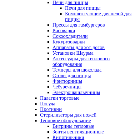
Печи для пиццы
Печи для пиццы
Комплектующие для печей для
пиццы
Прессы для гамбургеров
Рисоварки
Сокоохладители
Кукурузоварки
Аппараты для хот-догов
Установки Шаурма
Аксессуары для теплового
оборудования
Темперы для шоколада
Столы для пиццы
Фритюрницы
Чебуречницы
Электрошашлычницы
Палатки торговые
Посуда
Противни
Стерилизаторы для ножей
Тепловое оборудование
Витрины тепловые
Зонты вентиляционные
Кипятильники