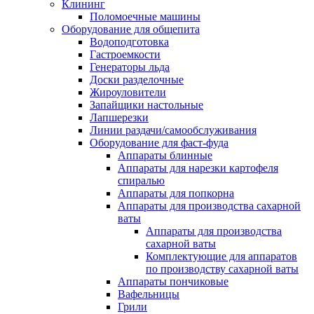
Клининг
Поломоечные машины
Оборудование для общепита
Водоподготовка
Гастроемкости
Генераторы льда
Доски разделочные
Жироуловители
Запайщики настольные
Лапшерезки
Линии раздачи/самообслуживания
Оборудование для фаст-фуда
Аппараты блинные
Аппараты для нарезки картофеля
спиралью
Аппараты для попкорна
Аппараты для производства сахарной
ваты
Аппараты для производства
сахарной ваты
Комплектующие для аппаратов
по производству сахарной ваты
Аппараты пончиковые
Вафельницы
Грили