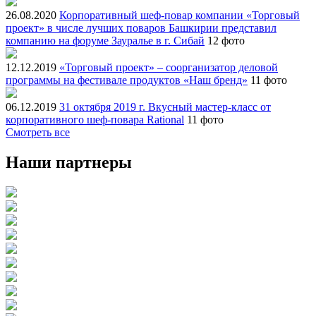
26.08.2020
Корпоративный шеф-повар компании «Торговый
проект» в числе лучших поваров Башкирии представил
компанию на форуме Зауралье в г. Сибай
12 фото
12.12.2019
«Торговый проект» – соорганизатор деловой
программы на фестивале продуктов «Наш бренд»
11 фото
06.12.2019
31 октября 2019 г. Вкусный мастер-класс от
корпоративного шеф-повара Rational
11 фото
Смотреть все
Наши партнеры