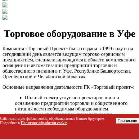
Торговое оборудование в Уфе
Компания «Торговый Проект» была создана в 1999 году и на
сегодняшний день является ведущим торгово-сервисным
предприятием, специализирующимся в области комплексного
оснащения и автоматизации предприятий торговли и
общественного питания в г. Уфе, Республике Башкортостан,
Оренбургской и Челябинской областях.
Основные направления деятельности ГК «Торговый проект»:
Полный спектр услуг по проектированию и
оснащению предприятий торговли и общественного
питания всем необходимым оборудованием
(холодильное оборудование, технологическое
Сайт использует файлы cookie, обрабатываемые Вашим браузером.
оборудование, стеллажное оборудование и т.д.);
Принимаю
Подробнее в
Политике обработки cookie
.
Автоматизация торговых процессов и внедрения
программных продуктов;
Гарантийное и послегарантийное сервисное