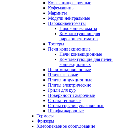
Котлы пищеварочные
Кофемашины
Мармиты
Модули нейтральные
Пароконвектоматы
Пароконвектоматы
Комплектующие для
пароконвектоматов
Тостеры
Печи конвекционные
Печи конвекционные
Комплектующие для печей
конвекционных
Печи микроволновые
Плиты газовые
Плиты индукционные
Плиты электрические
Грили для кур
Поверхности жарочные
Столы тепловые
Столы горячие упаковочные
Шкафы жарочные
Термосы
Фризеры
Хлебопекарное оборудование