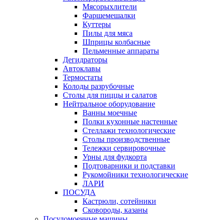
Мясорыхлители
Фаршемешалки
Куттеры
Пилы для мяса
Шприцы колбасные
Пельменные аппараты
Дегидраторы
Автоклавы
Термостаты
Колоды разрубочные
Столы для пиццы и салатов
Нейтральное оборудование
Ванны моечные
Полки кухонные настенные
Стеллажи технологические
Столы производственные
Тележки сервировочные
Урны для фудкорта
Подтоварники и подставки
Рукомойники технологические
ЛАРИ
ПОСУДА
Кастрюли, сотейники
Сковороды, казаны
Посудомоечные машины