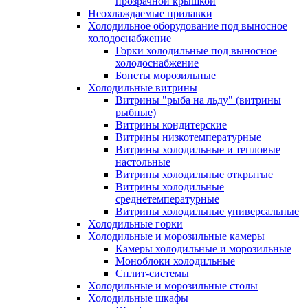
прозрачной крышкой
Неохлаждаемые прилавки
Холодильное оборудование под выносное
холодоснабжение
Горки холодильные под выносное
холодоснабжение
Бонеты морозильные
Холодильные витрины
Витрины "рыба на льду" (витрины
рыбные)
Витрины кондитерские
Витрины низкотемпературные
Витрины холодильные и тепловые
настольные
Витрины холодильные открытые
Витрины холодильные
среднетемпературные
Витрины холодильные универсальные
Холодильные горки
Холодильные и морозильные камеры
Камеры холодильные и морозильные
Моноблоки холодильные
Сплит-системы
Холодильные и морозильные столы
Холодильные шкафы