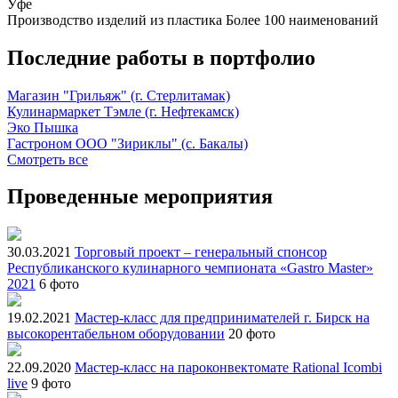
Уфе
Производство изделий из пластика
Более 100 наименований
Последние работы в портфолио
Магазин "Грильяж" (г. Стерлитамак)
Кулинармаркет Тэмле (г. Нефтекамск)
Эко Пышка
Гастроном ООО "Зириклы" (с. Бакалы)
Смотреть все
Проведенные мероприятия
30.03.2021
Торговый проект – генеральный спонсор
Республиканского кулинарного чемпионата «Gastro Master»
2021
6 фото
19.02.2021
Мастер-класс для предпринимателей г. Бирск на
высокорентабельном оборудовании
20 фото
22.09.2020
Мастер-класс на пароконвектомате Rational Icombi
live
9 фото