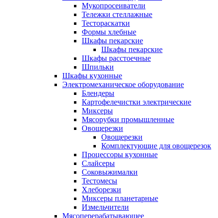
Мукопросеиватели
Тележки стеллажные
Тестораскатки
Формы хлебные
Шкафы пекарские
Шкафы пекарские
Шкафы расстоечные
Шпильки
Шкафы кухонные
Электромеханическое оборудование
Блендеры
Картофелечистки электрические
Миксеры
Мясорубки промышленные
Овощерезки
Овощерезки
Комплектующие для овощерезок
Процессоры кухонные
Слайсеры
Соковыжималки
Тестомесы
Хлеборезки
Миксеры планетарные
Измельчители
Мясоперерабатывающее