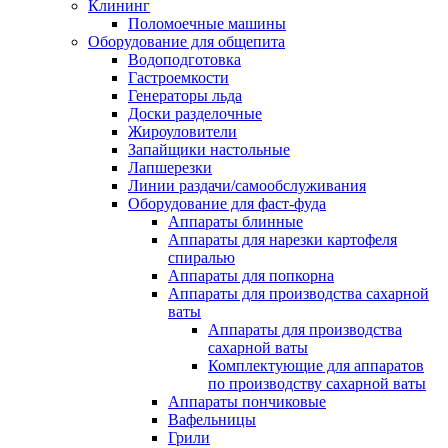
Клининг
Поломоечные машины
Оборудование для общепита
Водоподготовка
Гастроемкости
Генераторы льда
Доски разделочные
Жироуловители
Запайщики настольные
Лапшерезки
Линии раздачи/самообслуживания
Оборудование для фаст-фуда
Аппараты блинные
Аппараты для нарезки картофеля
спиралью
Аппараты для попкорна
Аппараты для производства сахарной
ваты
Аппараты для производства
сахарной ваты
Комплектующие для аппаратов
по производству сахарной ваты
Аппараты пончиковые
Вафельницы
Грили