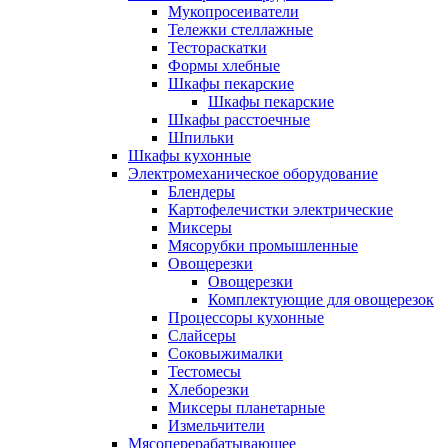
Мукопросеиватели
Тележки стеллажные
Тестораскатки
Формы хлебные
Шкафы пекарские
Шкафы пекарские
Шкафы расстоечные
Шпильки
Шкафы кухонные
Электромеханическое оборудование
Блендеры
Картофелечистки электрические
Миксеры
Мясорубки промышленные
Овощерезки
Овощерезки
Комплектующие для овощерезок
Процессоры кухонные
Слайсеры
Соковыжималки
Тестомесы
Хлеборезки
Миксеры планетарные
Измельчители
Мясоперерабатывающее