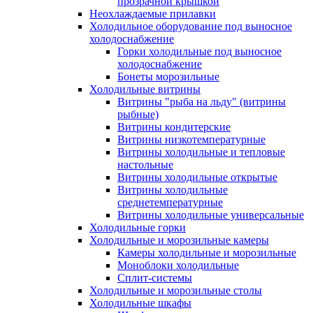
прозрачной крышкой
Неохлаждаемые прилавки
Холодильное оборудование под выносное
холодоснабжение
Горки холодильные под выносное
холодоснабжение
Бонеты морозильные
Холодильные витрины
Витрины "рыба на льду" (витрины
рыбные)
Витрины кондитерские
Витрины низкотемпературные
Витрины холодильные и тепловые
настольные
Витрины холодильные открытые
Витрины холодильные
среднетемпературные
Витрины холодильные универсальные
Холодильные горки
Холодильные и морозильные камеры
Камеры холодильные и морозильные
Моноблоки холодильные
Сплит-системы
Холодильные и морозильные столы
Холодильные шкафы