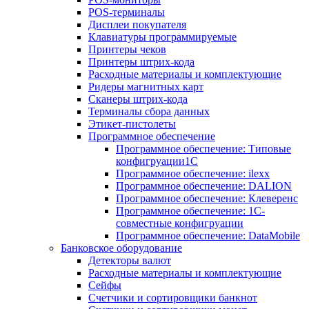
POS-терминалы
Дисплеи покупателя
Клавиатуры программируемые
Принтеры чеков
Принтеры штрих-кода
Расходные материалы и комплектующие
Ридеры магнитных карт
Сканеры штрих-кода
Терминалы сбора данных
Этикет-пистолеты
Программное обеспечение
Программное обеспечение: Типовые
конфигруации1С
Программное обеспечение: ilexx
Программное обеспечение: DALION
Программное обеспечение: Клеверенс
Программное обеспечение: 1С-
совместные конфигруации
Программное обеспечение: DataMobile
Банковское оборудование
Детекторы валют
Расходные материалы и комплектующие
Сейфы
Счетчики и сортировщики банкнот