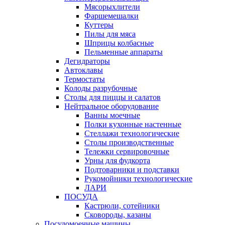
Мясорыхлители
Фаршемешалки
Куттеры
Пилы для мяса
Шприцы колбасные
Пельменные аппараты
Дегидраторы
Автоклавы
Термостаты
Колоды разрубочные
Столы для пиццы и салатов
Нейтральное оборудование
Ванны моечные
Полки кухонные настенные
Стеллажи технологические
Столы производственные
Тележки сервировочные
Урны для фудкорта
Подтоварники и подставки
Рукомойники технологические
ЛАРИ
ПОСУДА
Кастрюли, сотейники
Сковороды, казаны
Посудомоечные машины