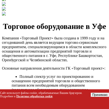
Торговое оборудование в Уфе
Компания «Торговый Проект» была создана в 1999 году и на
сегодняшний день является ведущим торгово-сервисным
предприятием, специализирующимся в области комплексного
оснащения и автоматизации предприятий торговли и
общественного питания в г. Уфе, Республике Башкортостан,
Оренбургской и Челябинской областях.
Основные направления деятельности ГК «Торговый проект»:
Полный спектр услуг по проектированию и
оснащению предприятий торговли и общественного
питания всем необходимым оборудованием
(холодильное оборудование, технологическое
Сайт использует файлы cookie, обрабатываемые Вашим браузером.
оборудование, стеллажное оборудование и т.д.);
Принимаю
Подробнее в
Политике обработки cookie
.
Автоматизация торговых процессов и внедрения
программных продуктов;
Гарантийное и послегарантийное сервисное