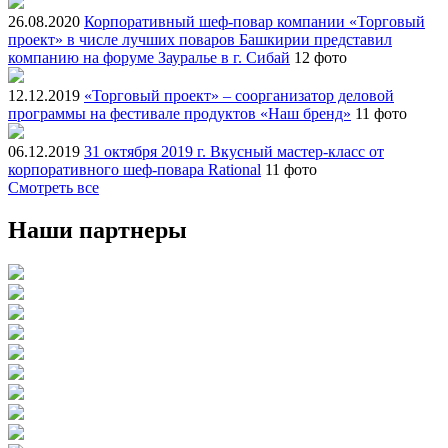
26.08.2020
Корпоративный шеф-повар компании «Торговый
проект» в числе лучших поваров Башкирии представил
компанию на форуме Зауралье в г. Сибай
12 фото
12.12.2019
«Торговый проект» – соорганизатор деловой
программы на фестивале продуктов «Наш бренд»
11 фото
06.12.2019
31 октября 2019 г. Вкусный мастер-класс от
корпоративного шеф-повара Rational
11 фото
Смотреть все
Наши партнеры