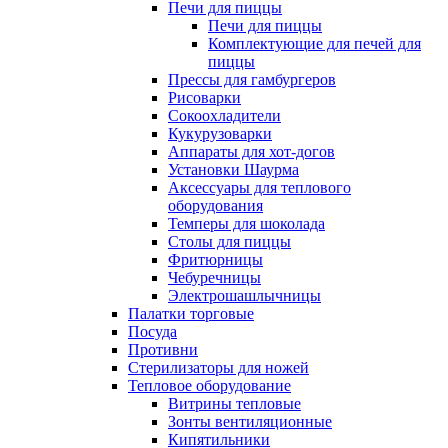
Печи для пиццы
Печи для пиццы
Комплектующие для печей для
пиццы
Прессы для гамбургеров
Рисоварки
Сокоохладители
Кукурузоварки
Аппараты для хот-догов
Установки Шаурма
Аксессуары для теплового
оборудования
Темперы для шоколада
Столы для пиццы
Фритюрницы
Чебуречницы
Электрошашлычницы
Палатки торговые
Посуда
Противни
Стерилизаторы для ножей
Тепловое оборудование
Витрины тепловые
Зонты вентиляционные
Кипятильники