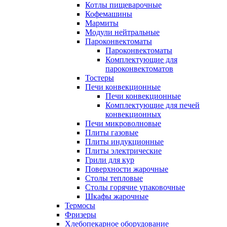
Котлы пищеварочные
Кофемашины
Мармиты
Модули нейтральные
Пароконвектоматы
Пароконвектоматы
Комплектующие для
пароконвектоматов
Тостеры
Печи конвекционные
Печи конвекционные
Комплектующие для печей
конвекционных
Печи микроволновые
Плиты газовые
Плиты индукционные
Плиты электрические
Грили для кур
Поверхности жарочные
Столы тепловые
Столы горячие упаковочные
Шкафы жарочные
Термосы
Фризеры
Хлебопекарное оборудование