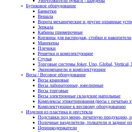
Уничтожители бумаги - шредеры
Бутиковое оборудование
Банкетки
Вешала
Ворота механические и другие охранные устр
Зеркала
Кабины примерочные
Корзины для распродаж, стойки и накопители
Манекены
Плечики
Решетки и комплектующие
Стулья
Торговые системы Joker, Uno, Global, Vertical,
Экономпанели и комплектующие
Весы / Весовое оборудование
Весы крановые
Весы лабораторные, ювелирные
Весы торговые
Весы электронные складские напольные
Комплексы этикетирования (весы с печатью э
Комплектующие к весовому оборудованию
Изделия из пластика и оргстекла
Подставки под меню, печатную продукцию, 
Полочные разделители, толкатели и задние о
Ценникодержатели