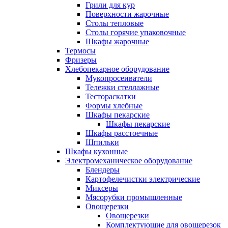
Грили для кур
Поверхности жарочные
Столы тепловые
Столы горячие упаковочные
Шкафы жарочные
Термосы
Фризеры
Хлебопекарное оборудование
Мукопросеиватели
Тележки стеллажные
Тестораскатки
Формы хлебные
Шкафы пекарские
Шкафы пекарские
Шкафы расстоечные
Шпильки
Шкафы кухонные
Электромеханическое оборудование
Блендеры
Картофелечистки электрические
Миксеры
Мясорубки промышленные
Овощерезки
Овощерезки
Комплектующие для овощерезок