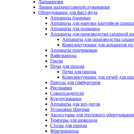
Лапшерезки
Линии раздачи/самообслуживания
Оборудование для фаст-фуда
Аппараты блинные
Аппараты для нарезки картофеля спира
Аппараты для попкорна
Аппараты для производства сахарной в
Аппараты для производства сахар
Комплектующие для аппаратов по 
Аппараты пончиковые
Вафельницы
Грили
Печи для пиццы
Печи для пиццы
Комплектующие для печей для пи
Прессы для гамбургеров
Рисоварки
Сокоохладители
Кукурузоварки
Аппараты для хот-догов
Установки Шаурма
Аксессуары для теплового оборудовани
Темперы для шоколада
Столы для пиццы
Фритюрницы