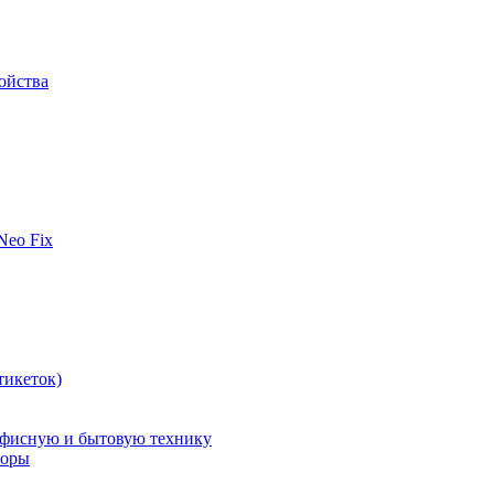
ойства
 Neo Fix
тикеток)
офисную и бытовую технику
поры