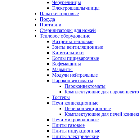
Чебуречницы
Электрошашлычницы
Палатки торговые
Посуда
Противни
Стерилизаторы для ножей
Тепловое оборудование
Витрины тепловые
Зонты вентиляционные
Кипятильники
Котлы пищеварочные
Кофемашины
Мармиты
Модули нейтральные
Пароконвектоматы
Пароконвектоматы
Комплектующие для пароконвекто
Тостеры
Печи конвекционные
Печи конвекционные
Комплектующие для печей конве
Печи микроволновые
Плиты газовые
Плиты индукционные
Плиты электрические