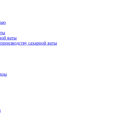
лью
аты
ной ваты
производству сахарной ваты
ццы
я