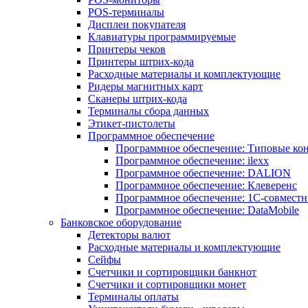
POS-терминалы
Дисплеи покупателя
Клавиатуры программируемые
Принтеры чеков
Принтеры штрих-кода
Расходные материалы и комплектующие
Ридеры магнитных карт
Сканеры штрих-кода
Терминалы сбора данных
Этикет-пистолеты
Программное обеспечение
Программное обеспечение: Типовые к
Программное обеспечение: ilexx
Программное обеспечение: DALION
Программное обеспечение: Клеверенс
Программное обеспечение: 1С-совмест
Программное обеспечение: DataMobile
Банковское оборудование
Детекторы валют
Расходные материалы и комплектующие
Сейфы
Счетчики и сортировщики банкнот
Счетчики и сортировщики монет
Терминалы оплаты