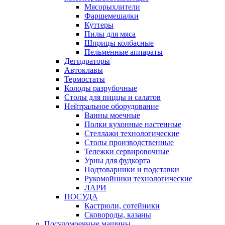
Мясорыхлители
Фаршемешалки
Куттеры
Пилы для мяса
Шприцы колбасные
Пельменные аппараты
Дегидраторы
Автоклавы
Термостаты
Колоды разрубочные
Столы для пиццы и салатов
Нейтральное оборудование
Ванны моечные
Полки кухонные настенные
Стеллажи технологические
Столы производственные
Тележки сервировочные
Урны для фудкорта
Подтоварники и подставки
Рукомойники технологические
ЛАРИ
ПОСУДА
Кастрюли, сотейники
Сковороды, казаны
Посудомоечные машины