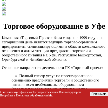
Торговое оборудование в Уфе
Компания «Торговый Проект» была создана в 1999 году и на
сегодняшний день является ведущим торгово-сервисным
предприятием, специализирующимся в области комплексного
оснащения и автоматизации предприятий торговли и
общественного питания в г. Уфе, Республике Башкортостан,
Оренбургской и Челябинской областях.
Основные направления деятельности ГК «Торговый проект»:
Полный спектр услуг по проектированию и
оснащению предприятий торговли и общественного
питания всем необходимым оборудованием
(холодильное оборудование, технологическое
Сайт использует файлы cookie, обрабатываемые Вашим браузером.
оборудование, стеллажное оборудование и т.д.);
Принимаю
Подробнее в
Политике обработки cookie
.
Автоматизация торговых процессов и внедрения
программных продуктов;
Гарантийное и послегарантийное сервисное