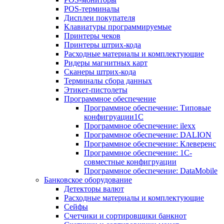
POS-терминалы
Дисплеи покупателя
Клавиатуры программируемые
Принтеры чеков
Принтеры штрих-кода
Расходные материалы и комплектующие
Ридеры магнитных карт
Сканеры штрих-кода
Терминалы сбора данных
Этикет-пистолеты
Программное обеспечение
Программное обеспечение: Типовые
конфигруации1С
Программное обеспечение: ilexx
Программное обеспечение: DALION
Программное обеспечение: Клеверенс
Программное обеспечение: 1С-
совместные конфигруации
Программное обеспечение: DataMobile
Банковское оборудование
Детекторы валют
Расходные материалы и комплектующие
Сейфы
Счетчики и сортировщики банкнот