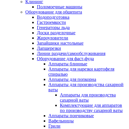
Клининг
Поломоечные машины
Оборудование для общепита
Водоподготовка
Гастроемкости
Генераторы льда
Доски разделочные
Жироуловители
Запайщики настольные
Лапшерезки
Линии раздачи/самообслуживания
Оборудование для фаст-фуда
Аппараты блинные
Аппараты для нарезки картофеля
спиралью
Аппараты для попкорна
Аппараты для производства сахарной
ваты
Аппараты для производства
сахарной ваты
Комплектующие для аппаратов
по производству сахарной ваты
Аппараты пончиковые
Вафельницы
Грили