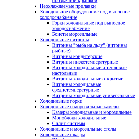
прозрачной крышкой
Неохлаждаемые прилавки
Холодильное оборудование под выносное
холодоснабжение
Горки холодильные под выносное
холодоснабжение
Бонеты морозильные
Холодильные витрины
Витрины "рыба на льду" (витрины
рыбные)
Витрины кондитерские
Витрины низкотемпературные
Витрины холодильные и тепловые
настольные
Витрины холодильные открытые
Витрины холодильные
среднетемпературные
Витрины холодильные универсальные
Холодильные горки
Холодильные и морозильные камеры
Камеры холодильные и морозильные
Моноблоки холодильные
Сплит-системы
Холодильные и морозильные столы
Холодильные шкафы