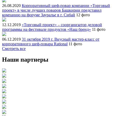
26.08.2020
Корпоративный шеф-повар компании «Торговый
проект» в числе лучших поваров Башкирии представил
компанию на форуме Зауралье в г. Сибай
12 фото
12.12.2019
«Торговый проект» – соорганизатор деловой
программы на фестивале продуктов «Наш бренд»
11 фото
06.12.2019
31 октября 2019 г. Вкусный мастер-класс от
корпоративного шеф-повара Rational
11 фото
Смотреть все
Наши партнеры