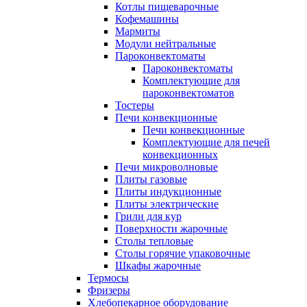
Котлы пищеварочные
Кофемашины
Мармиты
Модули нейтральные
Пароконвектоматы
Пароконвектоматы
Комплектующие для
пароконвектоматов
Тостеры
Печи конвекционные
Печи конвекционные
Комплектующие для печей
конвекционных
Печи микроволновые
Плиты газовые
Плиты индукционные
Плиты электрические
Грили для кур
Поверхности жарочные
Столы тепловые
Столы горячие упаковочные
Шкафы жарочные
Термосы
Фризеры
Хлебопекарное оборудование