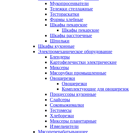
Мукопросеиватели
Тележки стеллажные
Тестораскатки
Формы хлебные
Шкафы пекарские
Шкафы пекарские
Шкафы расстоечные
Шпильки
Шкафы кухонные
Электромеханическое оборудование
Блендеры
Картофелечистки электрические
Миксеры
Мясорубки промышленные
Овощерезки
Овощерезки
Комплектующие для овощерезок
Процессоры кухонные
Слайсеры
Соковыжималки
Тестомесы
Хлеборезки
Миксеры планетарные
Измельчители
Мясоперерабатывающее