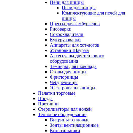
Печи для пиццы
Печи для пиццы
Комплектующие для печей для
пиццы
Прессы для гамбургеров
Рисоварки
Сокоохладители
Кукурузоварки
Аппараты для хот-догов
Установки Шаурма
Аксессуары для теплового
оборудования
Темперы для шоколада
Столы для пиццы
Фритюрницы
Чебуречницы
Электрошашлычницы
Палатки торговые
Посуда
Противни
Стерилизаторы для ножей
Тепловое оборудование
Витрины тепловые
Зонты вентиляционные
Кипятильники