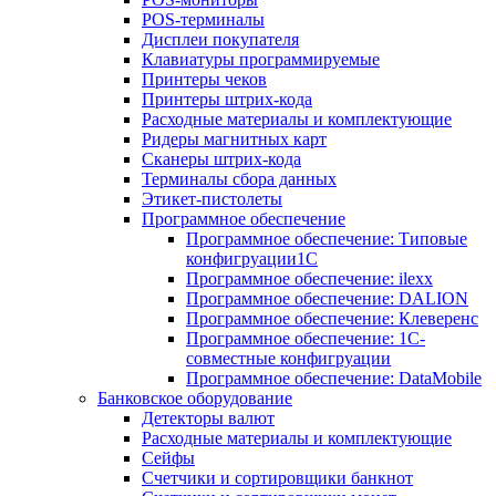
POS-терминалы
Дисплеи покупателя
Клавиатуры программируемые
Принтеры чеков
Принтеры штрих-кода
Расходные материалы и комплектующие
Ридеры магнитных карт
Сканеры штрих-кода
Терминалы сбора данных
Этикет-пистолеты
Программное обеспечение
Программное обеспечение: Типовые
конфигруации1С
Программное обеспечение: ilexx
Программное обеспечение: DALION
Программное обеспечение: Клеверенс
Программное обеспечение: 1С-
совместные конфигруации
Программное обеспечение: DataMobile
Банковское оборудование
Детекторы валют
Расходные материалы и комплектующие
Сейфы
Счетчики и сортировщики банкнот