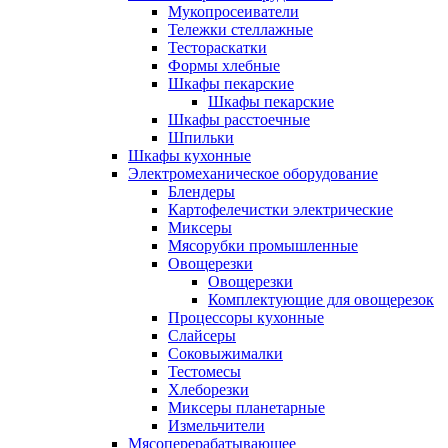
Мукопросеиватели
Тележки стеллажные
Тестораскатки
Формы хлебные
Шкафы пекарские
Шкафы пекарские
Шкафы расстоечные
Шпильки
Шкафы кухонные
Электромеханическое оборудование
Блендеры
Картофелечистки электрические
Миксеры
Мясорубки промышленные
Овощерезки
Овощерезки
Комплектующие для овощерезок
Процессоры кухонные
Слайсеры
Соковыжималки
Тестомесы
Хлеборезки
Миксеры планетарные
Измельчители
Мясоперерабатывающее