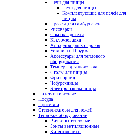
Печи для пиццы
Печи для пиццы
Комплектующие для печей для
пиццы
Прессы для гамбургеров
Рисоварки
Сокоохладители
Кукурузоварки
Аппараты для хот-догов
Установки Шаурма
Аксессуары для теплового
оборудования
Темперы для шоколада
Столы для пиццы
Фритюрницы
Чебуречницы
Электрошашлычницы
Палатки торговые
Посуда
Противни
Стерилизаторы для ножей
Тепловое оборудование
Витрины тепловые
Зонты вентиляционные
Кипятильники