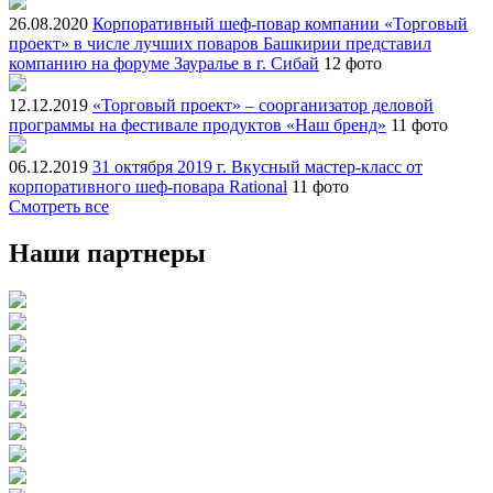
26.08.2020
Корпоративный шеф-повар компании «Торговый
проект» в числе лучших поваров Башкирии представил
компанию на форуме Зауралье в г. Сибай
12 фото
12.12.2019
«Торговый проект» – соорганизатор деловой
программы на фестивале продуктов «Наш бренд»
11 фото
06.12.2019
31 октября 2019 г. Вкусный мастер-класс от
корпоративного шеф-повара Rational
11 фото
Смотреть все
Наши партнеры