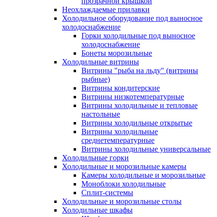
прозрачной крышкой
Неохлаждаемые прилавки
Холодильное оборудование под выносное
холодоснабжение
Горки холодильные под выносное
холодоснабжение
Бонеты морозильные
Холодильные витрины
Витрины "рыба на льду" (витрины
рыбные)
Витрины кондитерские
Витрины низкотемпературные
Витрины холодильные и тепловые
настольные
Витрины холодильные открытые
Витрины холодильные
среднетемпературные
Витрины холодильные универсальные
Холодильные горки
Холодильные и морозильные камеры
Камеры холодильные и морозильные
Моноблоки холодильные
Сплит-системы
Холодильные и морозильные столы
Холодильные шкафы