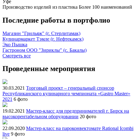
Уфе
Производство изделий из пластика
Более 100 наименований
Последние работы в портфолио
Магазин "Грильяж" (г. Стерлитамак)
Кулинармаркет Тэмле (г. Нефтекамск)
Эко Пышка
Гастроном ООО "Зириклы" (с. Бакалы)
Смотреть все
Проведенные мероприятия
30.03.2021
Торговый проект – генеральный спонсор
Республиканского кулинарного чемпионата «Gastro Master»
2021
6 фото
19.02.2021
Мастер-класс для предпринимателей г. Бирск на
высокорентабельном оборудовании
20 фото
22.09.2020
Мастер-класс на пароконвектомате Rational Icombi
live
9 фото