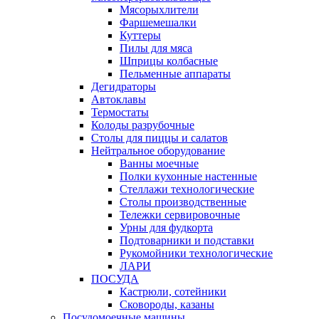
Мясорыхлители
Фаршемешалки
Куттеры
Пилы для мяса
Шприцы колбасные
Пельменные аппараты
Дегидраторы
Автоклавы
Термостаты
Колоды разрубочные
Столы для пиццы и салатов
Нейтральное оборудование
Ванны моечные
Полки кухонные настенные
Стеллажи технологические
Столы производственные
Тележки сервировочные
Урны для фудкорта
Подтоварники и подставки
Рукомойники технологические
ЛАРИ
ПОСУДА
Кастрюли, сотейники
Сковороды, казаны
Посудомоечные машины