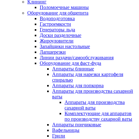
Клининг
Поломоечные машины
Оборудование для общепита
Водоподготовка
Гастроемкости
Генераторы льда
Доски разделочные
Жироуловители
Запайщики настольные
Лапшерезки
Линии раздачи/самообслуживания
Оборудование для фаст-фуда
Аппараты блинные
Аппараты для нарезки картофеля
спиралью
Аппараты для попкорна
Аппараты для производства сахарной
ваты
Аппараты для производства
сахарной ваты
Комплектующие для аппаратов
по производству сахарной ваты
Аппараты пончиковые
Вафельницы
Грили