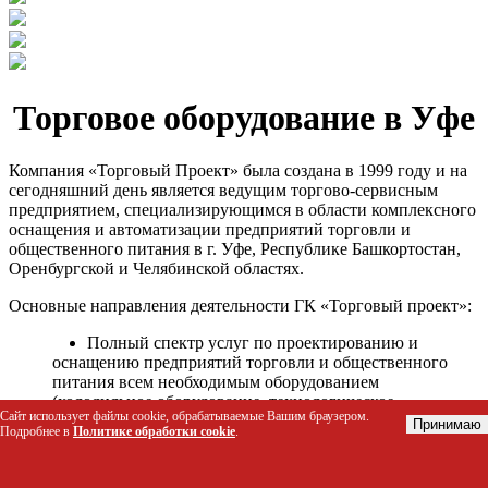
Торговое оборудование в Уфе
Компания «Торговый Проект» была создана в 1999 году и на
сегодняшний день является ведущим торгово-сервисным
предприятием, специализирующимся в области комплексного
оснащения и автоматизации предприятий торговли и
общественного питания в г. Уфе, Республике Башкортостан,
Оренбургской и Челябинской областях.
Основные направления деятельности ГК «Торговый проект»:
Полный спектр услуг по проектированию и
оснащению предприятий торговли и общественного
питания всем необходимым оборудованием
(холодильное оборудование, технологическое
Сайт использует файлы cookie, обрабатываемые Вашим браузером.
оборудование, стеллажное оборудование и т.д.);
Принимаю
Подробнее в
Политике обработки cookie
.
Автоматизация торговых процессов и внедрения
программных продуктов;
Гарантийное и послегарантийное сервисное