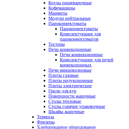
Котлы пищеварочные
Кофемашины
Мармиты
Модули нейтральные
Пароконвектоматы
Пароконвектоматы
Комплектующие для
пароконвектоматов
Тостеры
Печи конвекционные
Печи конвекционные
Комплектующие для печей
конвекционных
Печи микроволновые
Плиты газовые
Плиты индукционные
Плиты электрические
Грили для кур
Поверхности жарочные
Столы тепловые
Столы горячие упаковочные
Шкафы жарочные
Термосы
Фризеры
Хлебопекарное оборудование