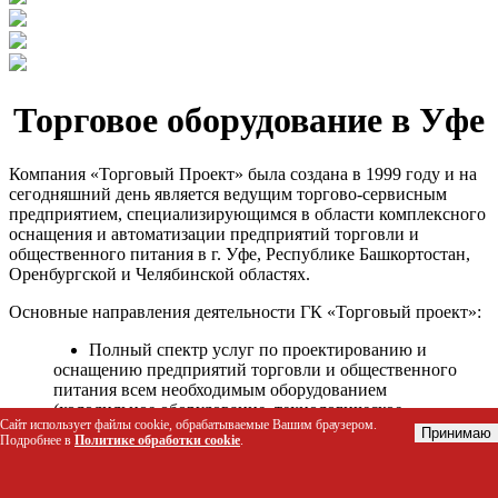
Торговое оборудование в Уфе
Компания «Торговый Проект» была создана в 1999 году и на
сегодняшний день является ведущим торгово-сервисным
предприятием, специализирующимся в области комплексного
оснащения и автоматизации предприятий торговли и
общественного питания в г. Уфе, Республике Башкортостан,
Оренбургской и Челябинской областях.
Основные направления деятельности ГК «Торговый проект»:
Полный спектр услуг по проектированию и
оснащению предприятий торговли и общественного
питания всем необходимым оборудованием
(холодильное оборудование, технологическое
Сайт использует файлы cookie, обрабатываемые Вашим браузером.
оборудование, стеллажное оборудование и т.д.);
Принимаю
Подробнее в
Политике обработки cookie
.
Автоматизация торговых процессов и внедрения
программных продуктов;
Гарантийное и послегарантийное сервисное