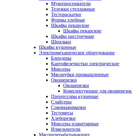
Мукопросеиватели
Тележки стеллажные
Тестораскатки
Формы хлебные
Шкафы пекарские
Шкафы пекарские
Шкафы расстоечные
Шпильки
Шкафы кухонные
Электромеханическое оборудование
Блендеры
Картофелечистки электрические
Миксеры
Мясорубки промышленные
Овощерезки
Овощерезки
Комплектующие для овощерезок
Процессоры кухонные
Слайсеры
Соковыжималки
Тестомесы
Хлеборезки
Миксеры планетарные
Измельчители
Мясоперерабатывающее