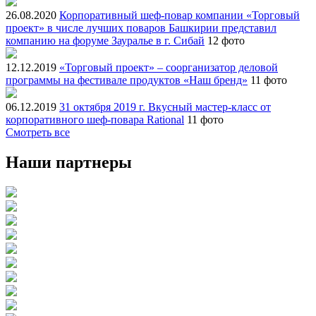
26.08.2020
Корпоративный шеф-повар компании «Торговый
проект» в числе лучших поваров Башкирии представил
компанию на форуме Зауралье в г. Сибай
12 фото
12.12.2019
«Торговый проект» – соорганизатор деловой
программы на фестивале продуктов «Наш бренд»
11 фото
06.12.2019
31 октября 2019 г. Вкусный мастер-класс от
корпоративного шеф-повара Rational
11 фото
Смотреть все
Наши партнеры