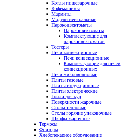
Котлы пищеварочные
Кофемашины
Мармиты
Модули нейтральные
Пароконвектоматы
Пароконвектоматы
Комплектующие для
пароконвектоматов
Тостеры
Печи конвекционные
Печи конвекционные
Комплектующие для печей
конвекционных
Печи микроволновые
Плиты газовые
Плиты индукционные
Плиты электрические
Грили для кур
Поверхности жарочные
Столы тепловые
Столы горячие упаковочные
Шкафы жарочные
Термосы
Фризеры
Хлебопекарное оборудование