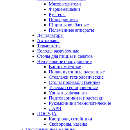
Мясорыхлители
Фаршемешалки
Куттеры
Пилы для мяса
Шприцы колбасные
Пельменные аппараты
Дегидраторы
Автоклавы
Термостаты
Колоды разрубочные
Столы для пиццы и салатов
Нейтральное оборудование
Ванны моечные
Полки кухонные настенные
Стеллажи технологические
Столы производственные
Тележки сервировочные
Урны для фудкорта
Подтоварники и подставки
Рукомойники технологические
ЛАРИ
ПОСУДА
Кастрюли, сотейники
Сковороды, казаны
Посудомоечные машины