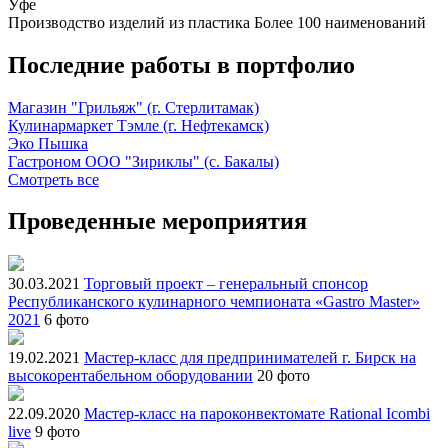
Уфе
Производство изделий из пластика
Более 100 наименований
Последние работы в портфолио
Магазин "Грильяж" (г. Стерлитамак)
Кулинармаркет Тэмле (г. Нефтекамск)
Эко Пышка
Гастроном ООО "Зириклы" (с. Бакалы)
Смотреть все
Проведенные мероприятия
30.03.2021
Торговый проект – генеральный спонсор
Республиканского кулинарного чемпионата «Gastro Master»
2021
6 фото
19.02.2021
Мастер-класс для предпринимателей г. Бирск на
высокорентабельном оборудовании
20 фото
22.09.2020
Мастер-класс на пароконвектомате Rational Icombi
live
9 фото