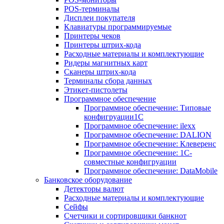
POS-терминалы
Дисплеи покупателя
Клавиатуры программируемые
Принтеры чеков
Принтеры штрих-кода
Расходные материалы и комплектующие
Ридеры магнитных карт
Сканеры штрих-кода
Терминалы сбора данных
Этикет-пистолеты
Программное обеспечение
Программное обеспечение: Типовые
конфигруации1С
Программное обеспечение: ilexx
Программное обеспечение: DALION
Программное обеспечение: Клеверенс
Программное обеспечение: 1С-
совместные конфигруации
Программное обеспечение: DataMobile
Банковское оборудование
Детекторы валют
Расходные материалы и комплектующие
Сейфы
Счетчики и сортировщики банкнот