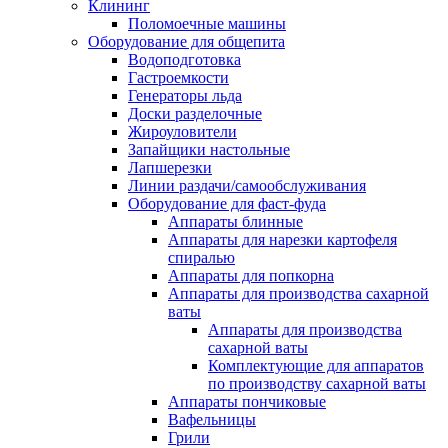
Клининг
Поломоечные машины
Оборудование для общепита
Водоподготовка
Гастроемкости
Генераторы льда
Доски разделочные
Жироуловители
Запайщики настольные
Лапшерезки
Линии раздачи/самообслуживания
Оборудование для фаст-фуда
Аппараты блинные
Аппараты для нарезки картофеля
спиралью
Аппараты для попкорна
Аппараты для производства сахарной
ваты
Аппараты для производства
сахарной ваты
Комплектующие для аппаратов
по производству сахарной ваты
Аппараты пончиковые
Вафельницы
Грили