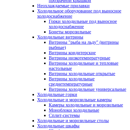
прозрачной крышкой
Неохлаждаемые прилавки
Холодильное оборудование под выносное
холодоснабжение
Горки холодильные под выносное
холодоснабжение
Бонеты морозильные
Холодильные витрины
Витрины "рыба на льду" (витрины
рыбные)
Витрины кондитерские
Витрины низкотемпературные
Витрины холодильные и тепловые
настольные
Витрины холодильные открытые
Витрины холодильные
среднетемпературные
Витрины холодильные универсальные
Холодильные горки
Холодильные и морозильные камеры
Камеры холодильные и морозильные
Моноблоки холодильные
Сплит-системы
Холодильные и морозильные столы
Холодильные шкафы