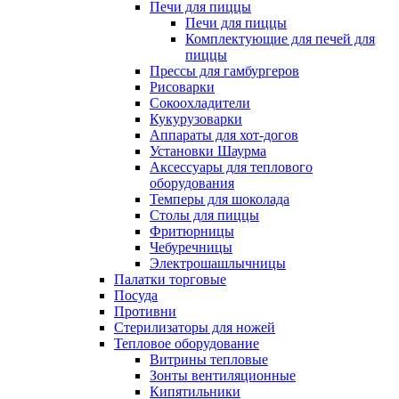
Печи для пиццы
Печи для пиццы
Комплектующие для печей для
пиццы
Прессы для гамбургеров
Рисоварки
Сокоохладители
Кукурузоварки
Аппараты для хот-догов
Установки Шаурма
Аксессуары для теплового
оборудования
Темперы для шоколада
Столы для пиццы
Фритюрницы
Чебуречницы
Электрошашлычницы
Палатки торговые
Посуда
Противни
Стерилизаторы для ножей
Тепловое оборудование
Витрины тепловые
Зонты вентиляционные
Кипятильники