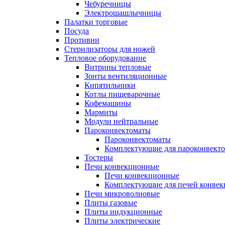
Чебуречницы
Электрошашлычницы
Палатки торговые
Посуда
Противни
Стерилизаторы для ножей
Тепловое оборудование
Витрины тепловые
Зонты вентиляционные
Кипятильники
Котлы пищеварочные
Кофемашины
Мармиты
Модули нейтральные
Пароконвектоматы
Пароконвектоматы
Комплектующие для пароконвекто
Тостеры
Печи конвекционные
Печи конвекционные
Комплектующие для печей конве
Печи микроволновые
Плиты газовые
Плиты индукционные
Плиты электрические