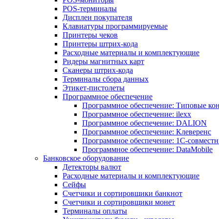
POS-терминалы
Дисплеи покупателя
Клавиатуры программируемые
Принтеры чеков
Принтеры штрих-кода
Расходные материалы и комплектующие
Ридеры магнитных карт
Сканеры штрих-кода
Терминалы сбора данных
Этикет-пистолеты
Программное обеспечение
Программное обеспечение: Типовые к
Программное обеспечение: ilexx
Программное обеспечение: DALION
Программное обеспечение: Клеверенс
Программное обеспечение: 1С-совмест
Программное обеспечение: DataMobile
Банковское оборудование
Детекторы валют
Расходные материалы и комплектующие
Сейфы
Счетчики и сортировщики банкнот
Счетчики и сортировщики монет
Терминалы оплаты