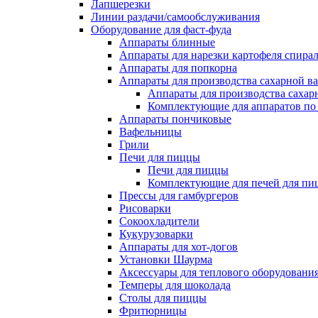
Лапшерезки
Линии раздачи/самообслуживания
Оборудование для фаст-фуда
Аппараты блинные
Аппараты для нарезки картофеля спира
Аппараты для попкорна
Аппараты для производства сахарной в
Аппараты для производства сахар
Комплектующие для аппаратов по 
Аппараты пончиковые
Вафельницы
Грили
Печи для пиццы
Печи для пиццы
Комплектующие для печей для пи
Прессы для гамбургеров
Рисоварки
Сокоохладители
Кукурузоварки
Аппараты для хот-догов
Установки Шаурма
Аксессуары для теплового оборудовани
Темперы для шоколада
Столы для пиццы
Фритюрницы