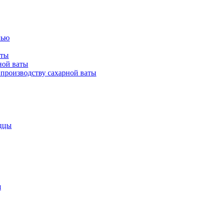
лью
аты
ной ваты
производству сахарной ваты
ццы
я