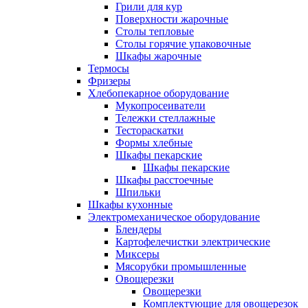
Грили для кур
Поверхности жарочные
Столы тепловые
Столы горячие упаковочные
Шкафы жарочные
Термосы
Фризеры
Хлебопекарное оборудование
Мукопросеиватели
Тележки стеллажные
Тестораскатки
Формы хлебные
Шкафы пекарские
Шкафы пекарские
Шкафы расстоечные
Шпильки
Шкафы кухонные
Электромеханическое оборудование
Блендеры
Картофелечистки электрические
Миксеры
Мясорубки промышленные
Овощерезки
Овощерезки
Комплектующие для овощерезок