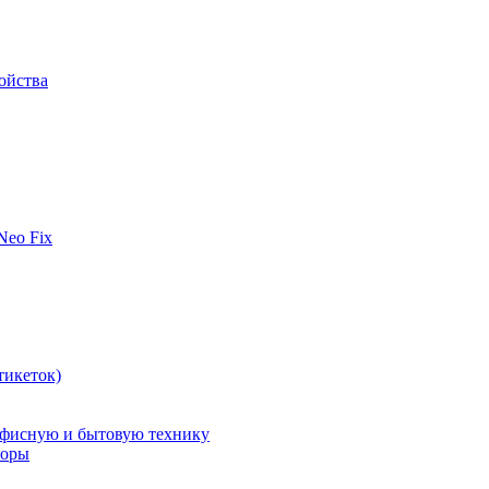
ойства
 Neo Fix
тикеток)
офисную и бытовую технику
поры