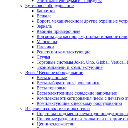
Уничтожители бумаги - шредеры
Бутиковое оборудование
Банкетки
Вешала
Ворота механические и другие охранные устр
Зеркала
Кабины примерочные
Корзины для распродаж, стойки и накопители
Манекены
Плечики
Решетки и комплектующие
Стулья
Торговые системы Joker, Uno, Global, Vertical,
Экономпанели и комплектующие
Весы / Весовое оборудование
Весы крановые
Весы лабораторные, ювелирные
Весы торговые
Весы электронные складские напольные
Комплексы этикетирования (весы с печатью э
Комплектующие к весовому оборудованию
Изделия из пластика и оргстекла
Подставки под меню, печатную продукцию, 
Полочные разделители, толкатели и задние о
Ценникодержатели