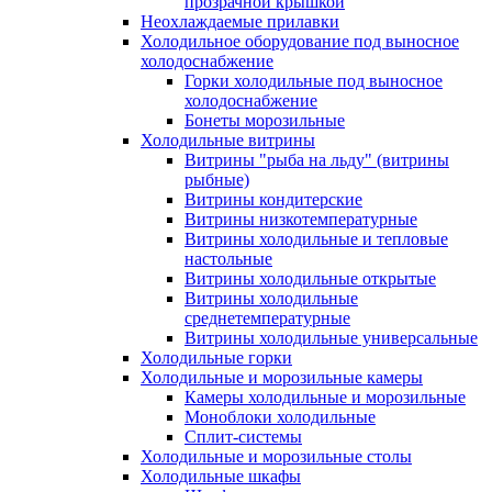
прозрачной крышкой
Неохлаждаемые прилавки
Холодильное оборудование под выносное
холодоснабжение
Горки холодильные под выносное
холодоснабжение
Бонеты морозильные
Холодильные витрины
Витрины "рыба на льду" (витрины
рыбные)
Витрины кондитерские
Витрины низкотемпературные
Витрины холодильные и тепловые
настольные
Витрины холодильные открытые
Витрины холодильные
среднетемпературные
Витрины холодильные универсальные
Холодильные горки
Холодильные и морозильные камеры
Камеры холодильные и морозильные
Моноблоки холодильные
Сплит-системы
Холодильные и морозильные столы
Холодильные шкафы