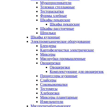
Мукопросеиватели
Тележки стеллажные
Тестораскатки
Формы хлебные
Шкафы пекарские
Шкафы пекарские
Шкафы расстоечные
Шпильки
Шкафы кухонные
Электромеханическое оборудование
Блендеры
Картофелечистки электрические
Миксеры
Мясорубки промышленные
Овощерезки
Овощерезки
Комплектующие для овощерезок
Процессоры кухонные
Слайсеры
Соковыжималки
Тестомесы
Хлеборезки
Миксеры планетарные
Измельчители
Мясоперерабатывающее