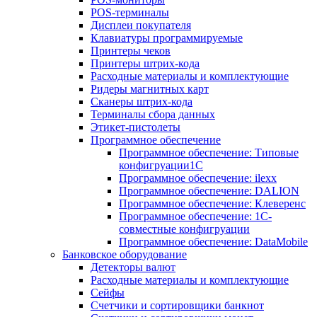
POS-терминалы
Дисплеи покупателя
Клавиатуры программируемые
Принтеры чеков
Принтеры штрих-кода
Расходные материалы и комплектующие
Ридеры магнитных карт
Сканеры штрих-кода
Терминалы сбора данных
Этикет-пистолеты
Программное обеспечение
Программное обеспечение: Типовые
конфигруации1С
Программное обеспечение: ilexx
Программное обеспечение: DALION
Программное обеспечение: Клеверенс
Программное обеспечение: 1С-
совместные конфигруации
Программное обеспечение: DataMobile
Банковское оборудование
Детекторы валют
Расходные материалы и комплектующие
Сейфы
Счетчики и сортировщики банкнот