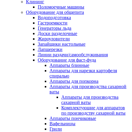
Клининг
Поломоечные машины
Оборудование для общепита
Водоподготовка
Гастроемкости
Генераторы льда
Доски разделочные
Жироуловители
Запайщики настольные
Лапшерезки
Линии раздачи/самообслуживания
Оборудование для фаст-фуда
Аппараты блинные
Аппараты для нарезки картофеля
спиралью
Аппараты для попкорна
Аппараты для производства сахарной
ваты
Аппараты для производства
сахарной ваты
Комплектующие для аппаратов
по производству сахарной ваты
Аппараты пончиковые
Вафельницы
Грили