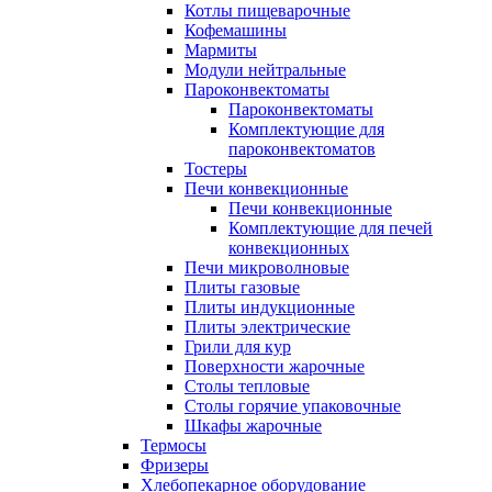
Котлы пищеварочные
Кофемашины
Мармиты
Модули нейтральные
Пароконвектоматы
Пароконвектоматы
Комплектующие для
пароконвектоматов
Тостеры
Печи конвекционные
Печи конвекционные
Комплектующие для печей
конвекционных
Печи микроволновые
Плиты газовые
Плиты индукционные
Плиты электрические
Грили для кур
Поверхности жарочные
Столы тепловые
Столы горячие упаковочные
Шкафы жарочные
Термосы
Фризеры
Хлебопекарное оборудование