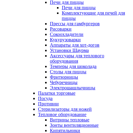
Печи для пиццы
Печи для пиццы
Комплектующие для печей для
пиццы
Прессы для гамбургеров
Рисоварки
Сокоохладители
Кукурузоварки
Аппараты для хот-догов
Установки Шаурма
Аксессуары для теплового
оборудования
Темперы для шоколада
Столы для пиццы
Фритюрницы
Чебуречницы
Электрошашлычницы
Палатки торговые
Посуда
Противни
Стерилизаторы для ножей
Тепловое оборудование
Витрины тепловые
Зонты вентиляционные
Кипятильники