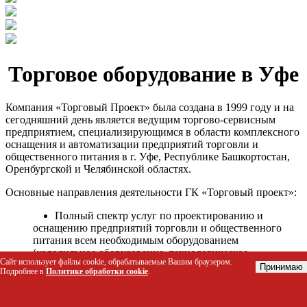
Торговое оборудование в Уфе
Компания «Торговый Проект» была создана в 1999 году и на
сегодняшний день является ведущим торгово-сервисным
предприятием, специализирующимся в области комплексного
оснащения и автоматизации предприятий торговли и
общественного питания в г. Уфе, Республике Башкортостан,
Оренбургской и Челябинской областях.
Основные направления деятельности ГК «Торговый проект»:
Полный спектр услуг по проектированию и
оснащению предприятий торговли и общественного
питания всем необходимым оборудованием
(холодильное оборудование, технологическое
Сайт использует файлы cookie, обрабатываемые Вашим браузером.
оборудование, стеллажное оборудование и т.д.);
Принимаю
Подробнее в
Политике обработки cookie
.
Автоматизация торговых процессов и внедрения
программных продуктов;
Гарантийное и послегарантийное сервисное