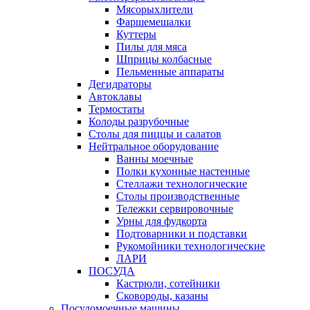
Мясорыхлители
Фаршемешалки
Куттеры
Пилы для мяса
Шприцы колбасные
Пельменные аппараты
Дегидраторы
Автоклавы
Термостаты
Колоды разрубочные
Столы для пиццы и салатов
Нейтральное оборудование
Ванны моечные
Полки кухонные настенные
Стеллажи технологические
Столы производственные
Тележки сервировочные
Урны для фудкорта
Подтоварники и подставки
Рукомойники технологические
ЛАРИ
ПОСУДА
Кастрюли, сотейники
Сковороды, казаны
Посудомоечные машины