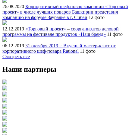
26.08.2020
Корпоративный шеф-повар компании «Торговый
проект» в числе лучших поваров Башкирии представил
компанию на форуме Зауралье в г. Сибай
12 фото
12.12.2019
«Торговый проект» – соорганизатор деловой
программы на фестивале продуктов «Наш бренд»
11 фото
06.12.2019
31 октября 2019 г. Вкусный мастер-класс от
корпоративного шеф-повара Rational
11 фото
Смотреть все
Наши партнеры