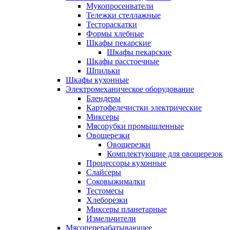
Мукопросеиватели
Тележки стеллажные
Тестораскатки
Формы хлебные
Шкафы пекарские
Шкафы пекарские
Шкафы расстоечные
Шпильки
Шкафы кухонные
Электромеханическое оборудование
Блендеры
Картофелечистки электрические
Миксеры
Мясорубки промышленные
Овощерезки
Овощерезки
Комплектующие для овощерезок
Процессоры кухонные
Слайсеры
Соковыжималки
Тестомесы
Хлеборезки
Миксеры планетарные
Измельчители
Мясоперерабатывающее