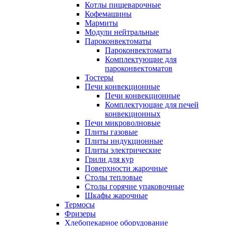
Котлы пищеварочные
Кофемашины
Мармиты
Модули нейтральные
Пароконвектоматы
Пароконвектоматы
Комплектующие для
пароконвектоматов
Тостеры
Печи конвекционные
Печи конвекционные
Комплектующие для печей
конвекционных
Печи микроволновые
Плиты газовые
Плиты индукционные
Плиты электрические
Грили для кур
Поверхности жарочные
Столы тепловые
Столы горячие упаковочные
Шкафы жарочные
Термосы
Фризеры
Хлебопекарное оборудование