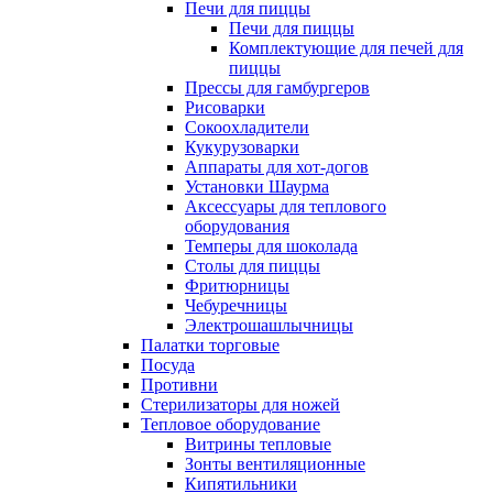
Печи для пиццы
Печи для пиццы
Комплектующие для печей для
пиццы
Прессы для гамбургеров
Рисоварки
Сокоохладители
Кукурузоварки
Аппараты для хот-догов
Установки Шаурма
Аксессуары для теплового
оборудования
Темперы для шоколада
Столы для пиццы
Фритюрницы
Чебуречницы
Электрошашлычницы
Палатки торговые
Посуда
Противни
Стерилизаторы для ножей
Тепловое оборудование
Витрины тепловые
Зонты вентиляционные
Кипятильники