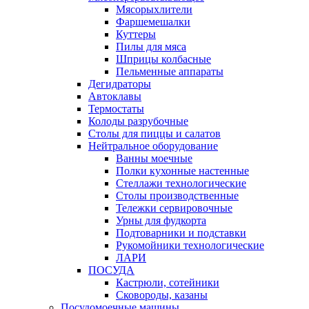
Мясорыхлители
Фаршемешалки
Куттеры
Пилы для мяса
Шприцы колбасные
Пельменные аппараты
Дегидраторы
Автоклавы
Термостаты
Колоды разрубочные
Столы для пиццы и салатов
Нейтральное оборудование
Ванны моечные
Полки кухонные настенные
Стеллажи технологические
Столы производственные
Тележки сервировочные
Урны для фудкорта
Подтоварники и подставки
Рукомойники технологические
ЛАРИ
ПОСУДА
Кастрюли, сотейники
Сковороды, казаны
Посудомоечные машины