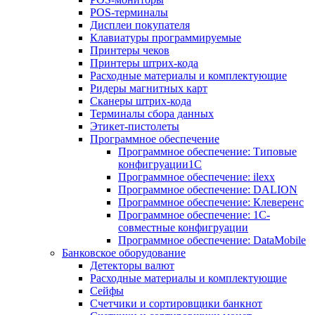
POS-терминалы
Дисплеи покупателя
Клавиатуры программируемые
Принтеры чеков
Принтеры штрих-кода
Расходные материалы и комплектующие
Ридеры магнитных карт
Сканеры штрих-кода
Терминалы сбора данных
Этикет-пистолеты
Программное обеспечение
Программное обеспечение: Типовые
конфигруации1С
Программное обеспечение: ilexx
Программное обеспечение: DALION
Программное обеспечение: Клеверенс
Программное обеспечение: 1С-
совместные конфигруации
Программное обеспечение: DataMobile
Банковское оборудование
Детекторы валют
Расходные материалы и комплектующие
Сейфы
Счетчики и сортировщики банкнот