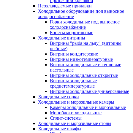
прозрачной крышкой
Неохлаждаемые прилавки
Холодильное оборудование под выносное
холодоснабжение
Горки холодильные под выносное
холодоснабжение
Бонеты морозильные
Холодильные витрины
Витрины "рыба на льду" (витрины
рыбные)
Витрины кондитерские
Витрины низкотемпературные
Витрины холодильные и тепловые
настольные
Витрины холодильные открытые
Витрины холодильные
среднетемпературные
Витрины холодильные универсальные
Холодильные горки
Холодильные и морозильные камеры
Камеры холодильные и морозильные
Моноблоки холодильные
Сплит-системы
Холодильные и морозильные столы
Холодильные шкафы