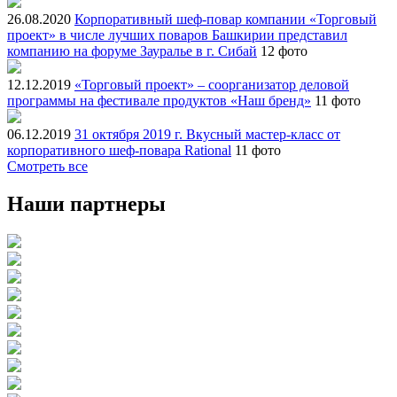
26.08.2020
Корпоративный шеф-повар компании «Торговый
проект» в числе лучших поваров Башкирии представил
компанию на форуме Зауралье в г. Сибай
12 фото
12.12.2019
«Торговый проект» – соорганизатор деловой
программы на фестивале продуктов «Наш бренд»
11 фото
06.12.2019
31 октября 2019 г. Вкусный мастер-класс от
корпоративного шеф-повара Rational
11 фото
Смотреть все
Наши партнеры