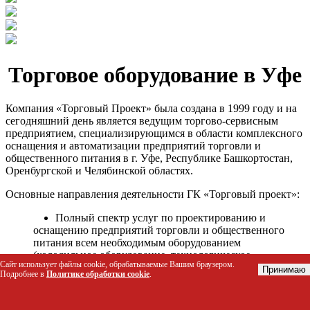
Торговое оборудование в Уфе
Компания «Торговый Проект» была создана в 1999 году и на
сегодняшний день является ведущим торгово-сервисным
предприятием, специализирующимся в области комплексного
оснащения и автоматизации предприятий торговли и
общественного питания в г. Уфе, Республике Башкортостан,
Оренбургской и Челябинской областях.
Основные направления деятельности ГК «Торговый проект»:
Полный спектр услуг по проектированию и
оснащению предприятий торговли и общественного
питания всем необходимым оборудованием
(холодильное оборудование, технологическое
Сайт использует файлы cookie, обрабатываемые Вашим браузером.
оборудование, стеллажное оборудование и т.д.);
Принимаю
Подробнее в
Политике обработки cookie
.
Автоматизация торговых процессов и внедрения
программных продуктов;
Гарантийное и послегарантийное сервисное