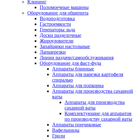
Клининг
Поломоечные машины
Оборудование для общепита
Водоподготовка
Гастроемкости
Генераторы льда
Доски разделочные
Жироуловители
Запайщики настольные
Лапшерезки
Линии раздачи/самообслуживания
Оборудование для фаст-фуда
Аппараты блинные
Аппараты для нарезки картофеля
спиралью
Аппараты для попкорна
Аппараты для производства сахарной
ваты
Аппараты для производства
сахарной ваты
Комплектующие для аппаратов
по производству сахарной ваты
Аппараты пончиковые
Вафельницы
Грили