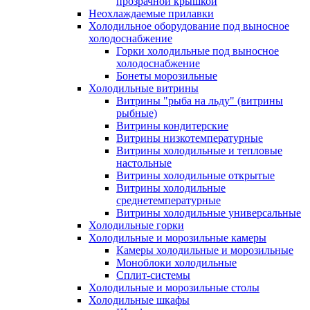
прозрачной крышкой
Неохлаждаемые прилавки
Холодильное оборудование под выносное
холодоснабжение
Горки холодильные под выносное
холодоснабжение
Бонеты морозильные
Холодильные витрины
Витрины "рыба на льду" (витрины
рыбные)
Витрины кондитерские
Витрины низкотемпературные
Витрины холодильные и тепловые
настольные
Витрины холодильные открытые
Витрины холодильные
среднетемпературные
Витрины холодильные универсальные
Холодильные горки
Холодильные и морозильные камеры
Камеры холодильные и морозильные
Моноблоки холодильные
Сплит-системы
Холодильные и морозильные столы
Холодильные шкафы