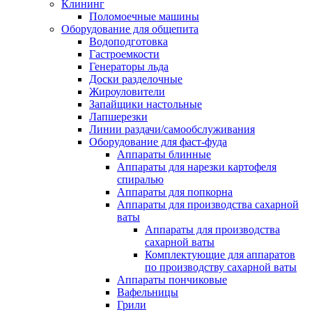
Клининг
Поломоечные машины
Оборудование для общепита
Водоподготовка
Гастроемкости
Генераторы льда
Доски разделочные
Жироуловители
Запайщики настольные
Лапшерезки
Линии раздачи/самообслуживания
Оборудование для фаст-фуда
Аппараты блинные
Аппараты для нарезки картофеля
спиралью
Аппараты для попкорна
Аппараты для производства сахарной
ваты
Аппараты для производства
сахарной ваты
Комплектующие для аппаратов
по производству сахарной ваты
Аппараты пончиковые
Вафельницы
Грили