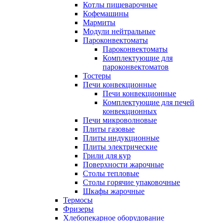
Котлы пищеварочные
Кофемашины
Мармиты
Модули нейтральные
Пароконвектоматы
Пароконвектоматы
Комплектующие для
пароконвектоматов
Тостеры
Печи конвекционные
Печи конвекционные
Комплектующие для печей
конвекционных
Печи микроволновые
Плиты газовые
Плиты индукционные
Плиты электрические
Грили для кур
Поверхности жарочные
Столы тепловые
Столы горячие упаковочные
Шкафы жарочные
Термосы
Фризеры
Хлебопекарное оборудование