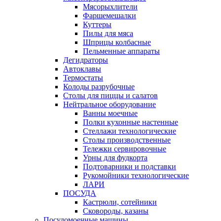
Мясорыхлители
Фаршемешалки
Куттеры
Пилы для мяса
Шприцы колбасные
Пельменные аппараты
Дегидраторы
Автоклавы
Термостаты
Колоды разрубочные
Столы для пиццы и салатов
Нейтральное оборудование
Ванны моечные
Полки кухонные настенные
Стеллажи технологические
Столы производственные
Тележки сервировочные
Урны для фудкорта
Подтоварники и подставки
Рукомойники технологические
ЛАРИ
ПОСУДА
Кастрюли, сотейники
Сковороды, казаны
Посудомоечные машины