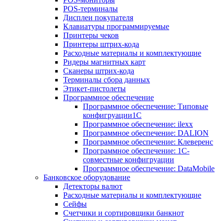
POS-терминалы
Дисплеи покупателя
Клавиатуры программируемые
Принтеры чеков
Принтеры штрих-кода
Расходные материалы и комплектующие
Ридеры магнитных карт
Сканеры штрих-кода
Терминалы сбора данных
Этикет-пистолеты
Программное обеспечение
Программное обеспечение: Типовые
конфигруации1С
Программное обеспечение: ilexx
Программное обеспечение: DALION
Программное обеспечение: Клеверенс
Программное обеспечение: 1С-
совместные конфигруации
Программное обеспечение: DataMobile
Банковское оборудование
Детекторы валют
Расходные материалы и комплектующие
Сейфы
Счетчики и сортировщики банкнот