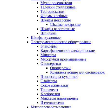
Мукопросеиватели
Тележки стеллажные
Тестораскатки
Формы хлебные
Шкафы пекарские
Шкафы пекарские
Шкафы расстоечные
Шпильки
Шкафы кухонные
Электромеханическое оборудование
Блендеры
Картофелечистки электрические
Миксеры
Мясорубки промышленные
Овощерезки
Овощерезки
Комплектующие для овощерезок
Процессоры кухонные
Слайсеры
Соковыжималки
Тестомесы
Хлеборезки
Миксеры планетарные
Измельчители
Мясоперерабатывающее