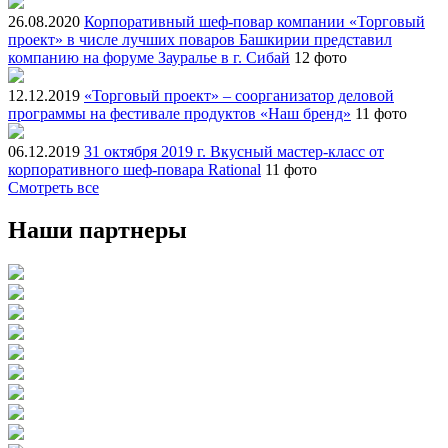
26.08.2020
Корпоративный шеф-повар компании «Торговый
проект» в числе лучших поваров Башкирии представил
компанию на форуме Зауралье в г. Сибай
12 фото
12.12.2019
«Торговый проект» – соорганизатор деловой
программы на фестивале продуктов «Наш бренд»
11 фото
06.12.2019
31 октября 2019 г. Вкусный мастер-класс от
корпоративного шеф-повара Rational
11 фото
Смотреть все
Наши партнеры