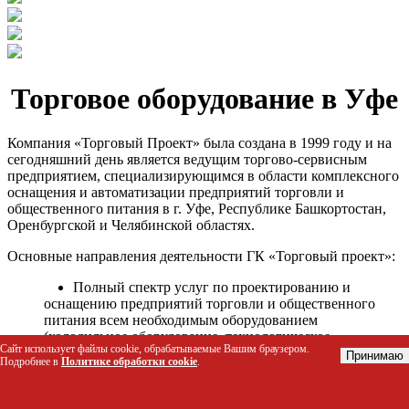
Торговое оборудование в Уфе
Компания «Торговый Проект» была создана в 1999 году и на
сегодняшний день является ведущим торгово-сервисным
предприятием, специализирующимся в области комплексного
оснащения и автоматизации предприятий торговли и
общественного питания в г. Уфе, Республике Башкортостан,
Оренбургской и Челябинской областях.
Основные направления деятельности ГК «Торговый проект»:
Полный спектр услуг по проектированию и
оснащению предприятий торговли и общественного
питания всем необходимым оборудованием
(холодильное оборудование, технологическое
Сайт использует файлы cookie, обрабатываемые Вашим браузером.
оборудование, стеллажное оборудование и т.д.);
Принимаю
Подробнее в
Политике обработки cookie
.
Автоматизация торговых процессов и внедрения
программных продуктов;
Гарантийное и послегарантийное сервисное