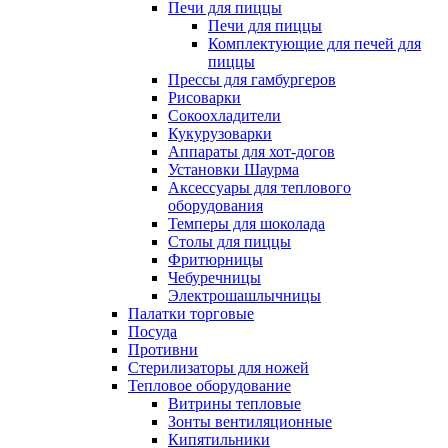
Печи для пиццы
Печи для пиццы
Комплектующие для печей для
пиццы
Прессы для гамбургеров
Рисоварки
Сокоохладители
Кукурузоварки
Аппараты для хот-догов
Установки Шаурма
Аксессуары для теплового
оборудования
Темперы для шоколада
Столы для пиццы
Фритюрницы
Чебуречницы
Электрошашлычницы
Палатки торговые
Посуда
Противни
Стерилизаторы для ножей
Тепловое оборудование
Витрины тепловые
Зонты вентиляционные
Кипятильники