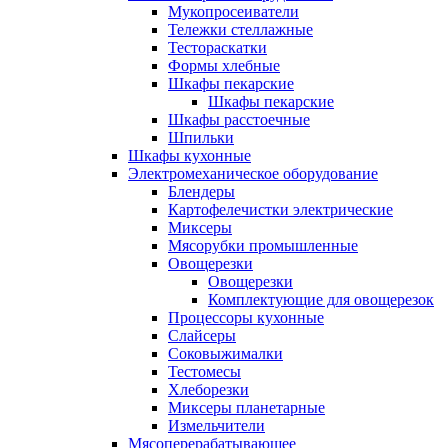
Мукопросеиватели
Тележки стеллажные
Тестораскатки
Формы хлебные
Шкафы пекарские
Шкафы пекарские
Шкафы расстоечные
Шпильки
Шкафы кухонные
Электромеханическое оборудование
Блендеры
Картофелечистки электрические
Миксеры
Мясорубки промышленные
Овощерезки
Овощерезки
Комплектующие для овощерезок
Процессоры кухонные
Слайсеры
Соковыжималки
Тестомесы
Хлеборезки
Миксеры планетарные
Измельчители
Мясоперерабатывающее