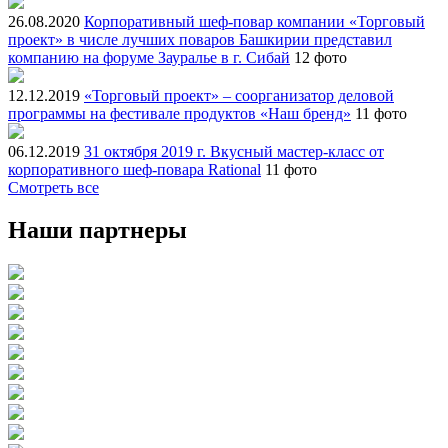
26.08.2020
Корпоративный шеф-повар компании «Торговый
проект» в числе лучших поваров Башкирии представил
компанию на форуме Зауралье в г. Сибай
12 фото
12.12.2019
«Торговый проект» – соорганизатор деловой
программы на фестивале продуктов «Наш бренд»
11 фото
06.12.2019
31 октября 2019 г. Вкусный мастер-класс от
корпоративного шеф-повара Rational
11 фото
Смотреть все
Наши партнеры