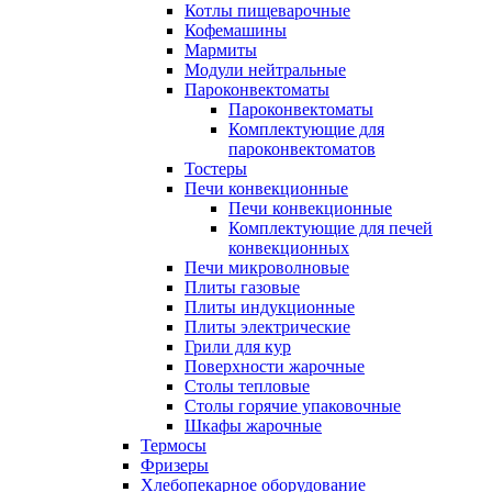
Котлы пищеварочные
Кофемашины
Мармиты
Модули нейтральные
Пароконвектоматы
Пароконвектоматы
Комплектующие для
пароконвектоматов
Тостеры
Печи конвекционные
Печи конвекционные
Комплектующие для печей
конвекционных
Печи микроволновые
Плиты газовые
Плиты индукционные
Плиты электрические
Грили для кур
Поверхности жарочные
Столы тепловые
Столы горячие упаковочные
Шкафы жарочные
Термосы
Фризеры
Хлебопекарное оборудование