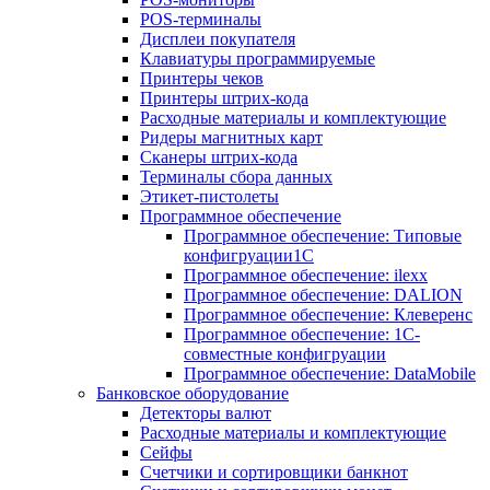
POS-терминалы
Дисплеи покупателя
Клавиатуры программируемые
Принтеры чеков
Принтеры штрих-кода
Расходные материалы и комплектующие
Ридеры магнитных карт
Сканеры штрих-кода
Терминалы сбора данных
Этикет-пистолеты
Программное обеспечение
Программное обеспечение: Типовые
конфигруации1С
Программное обеспечение: ilexx
Программное обеспечение: DALION
Программное обеспечение: Клеверенс
Программное обеспечение: 1С-
совместные конфигруации
Программное обеспечение: DataMobile
Банковское оборудование
Детекторы валют
Расходные материалы и комплектующие
Сейфы
Счетчики и сортировщики банкнот