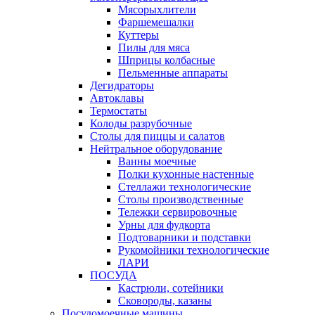
Мясорыхлители
Фаршемешалки
Куттеры
Пилы для мяса
Шприцы колбасные
Пельменные аппараты
Дегидраторы
Автоклавы
Термостаты
Колоды разрубочные
Столы для пиццы и салатов
Нейтральное оборудование
Ванны моечные
Полки кухонные настенные
Стеллажи технологические
Столы производственные
Тележки сервировочные
Урны для фудкорта
Подтоварники и подставки
Рукомойники технологические
ЛАРИ
ПОСУДА
Кастрюли, сотейники
Сковороды, казаны
Посудомоечные машины