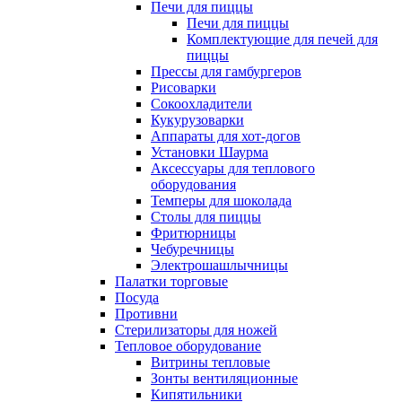
Печи для пиццы
Печи для пиццы
Комплектующие для печей для
пиццы
Прессы для гамбургеров
Рисоварки
Сокоохладители
Кукурузоварки
Аппараты для хот-догов
Установки Шаурма
Аксессуары для теплового
оборудования
Темперы для шоколада
Столы для пиццы
Фритюрницы
Чебуречницы
Электрошашлычницы
Палатки торговые
Посуда
Противни
Стерилизаторы для ножей
Тепловое оборудование
Витрины тепловые
Зонты вентиляционные
Кипятильники