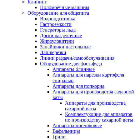
Клининг
Поломоечные машины
Оборудование для общепита
Водоподготовка
Гастроемкости
Генераторы льда
Доски разделочные
Жироуловители
Запайщики настольные
Лапшерезки
Линии раздачи/самообслуживания
Оборудование для фаст-фуда
Аппараты блинные
Аппараты для нарезки картофеля
спиралью
Аппараты для попкорна
Аппараты для производства сахарной
ваты
Аппараты для производства
сахарной ваты
Комплектующие для аппаратов
по производству сахарной ваты
Аппараты пончиковые
Вафельницы
Грили