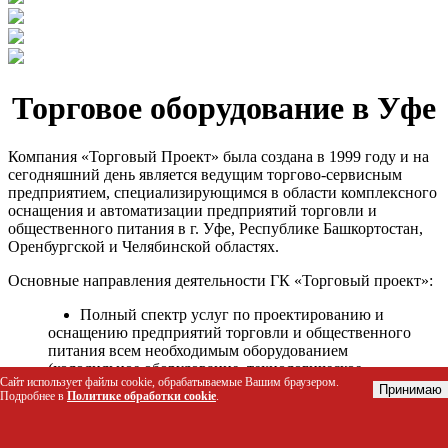
Торговое оборудование в Уфе
Компания «Торговый Проект» была создана в 1999 году и на
сегодняшний день является ведущим торгово-сервисным
предприятием, специализирующимся в области комплексного
оснащения и автоматизации предприятий торговли и
общественного питания в г. Уфе, Республике Башкортостан,
Оренбургской и Челябинской областях.
Основные направления деятельности ГК «Торговый проект»:
Полный спектр услуг по проектированию и
оснащению предприятий торговли и общественного
питания всем необходимым оборудованием
(холодильное оборудование, технологическое
Сайт использует файлы cookie, обрабатываемые Вашим браузером.
оборудование, стеллажное оборудование и т.д.);
Принимаю
Подробнее в
Политике обработки cookie
.
Автоматизация торговых процессов и внедрения
программных продуктов;
Гарантийное и послегарантийное сервисное