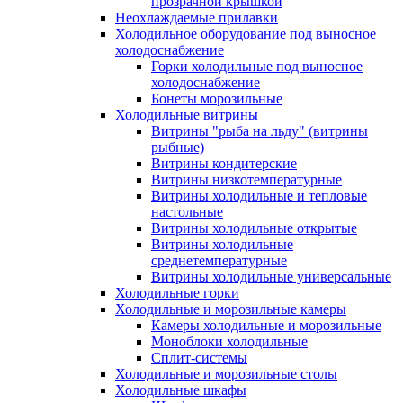
прозрачной крышкой
Неохлаждаемые прилавки
Холодильное оборудование под выносное
холодоснабжение
Горки холодильные под выносное
холодоснабжение
Бонеты морозильные
Холодильные витрины
Витрины "рыба на льду" (витрины
рыбные)
Витрины кондитерские
Витрины низкотемпературные
Витрины холодильные и тепловые
настольные
Витрины холодильные открытые
Витрины холодильные
среднетемпературные
Витрины холодильные универсальные
Холодильные горки
Холодильные и морозильные камеры
Камеры холодильные и морозильные
Моноблоки холодильные
Сплит-системы
Холодильные и морозильные столы
Холодильные шкафы